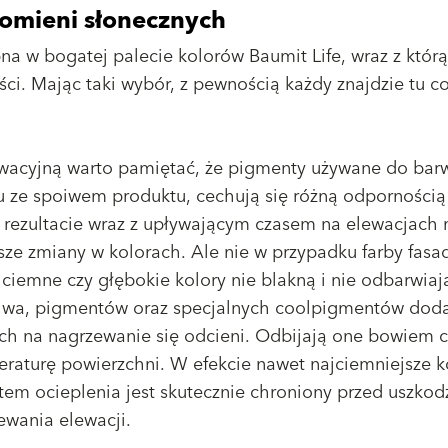
romieni słonecznych
na w bogatej palecie kolorów Baumit Life, wraz z którą
ci. Mając taki wybór, z pewnością każdy znajdzie tu co
wacyjną warto pamiętać, że pigmenty używane do bar
u ze spoiwem produktu, cechują się różną odpornością
W rezultacie wraz z upływającym czasem na elewacjach
ze zmiany w kolorach. Ale nie w przypadku farby fasa
iemne czy głębokie kolory nie blakną i nie odbarwiają
spoiwa, pigmentów oraz specjalnych coolpigmentów do
ych na nagrzewanie się odcieni. Odbijają one bowiem 
eraturę powierzchni. W efekcie nawet najciemniejsze k
ystem ocieplenia jest skutecznie chroniony przed uszko
wania elewacji.