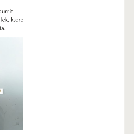
aumit
ek, które
ią.