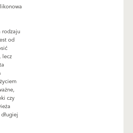
silikonowa
 rodzaju
est od
sić
 lecz
ta
a
użyciem
ważne,
ki czy
wieża
 długiej