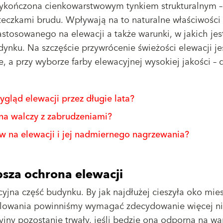
ykończona cienkowarstwowym tynkiem strukturalnym –
teczkami brudu. Wpływają na to naturalne właściwości
zastosowanego na elewacji a także warunki, w jakich jes
nku. Na szczęście przywrócenie świeżości elewacji je
, a przy wyborze farby elewacyjnej wysokiej jakości – 
ygląd elewacji przez długie lata?
jna walczy z zabrudzeniami?
ów na elewacji i jej nadmiernego nagrzewania?
psza ochrona elewacji
cyjna część budynku. By jak najdłużej cieszyła oko mi
malowania powinniśmy wymagać zdecydowanie więcej ni
yjny pozostanie trwały, jeśli będzie ona odporna na wa