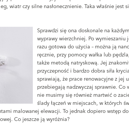
ieg, wiatr czy silne nasłonecznienie. Taka właśnie jest 
Sprawdzi się ona doskonale na każdym
wyprawy wierzchniej. Po wymieszaniu j
razu gotowa do użycia – można ją nano
ręcznie, przy pomocy wałka lub pędzla,
także metodą natryskową. Jej znakomi
przyczepność i bardzo dobra siła kryci
sprawiają, że prace renowacyjne z jej 
przebiegają nadzwyczaj sprawnie. Co 
nie musimy się również martwić o zacie
ślady łączeń w miejscach, w których ś
ntami malowanej elewacji. To jednak dopiero wstęp do
adowej. Co jeszcze ją wyróżnia?