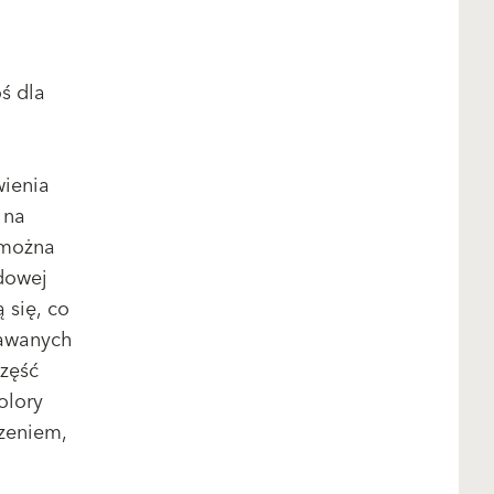
ś dla
wienia
 na
 można
dowej
 się, co
dawanych
część
olory
dzeniem,