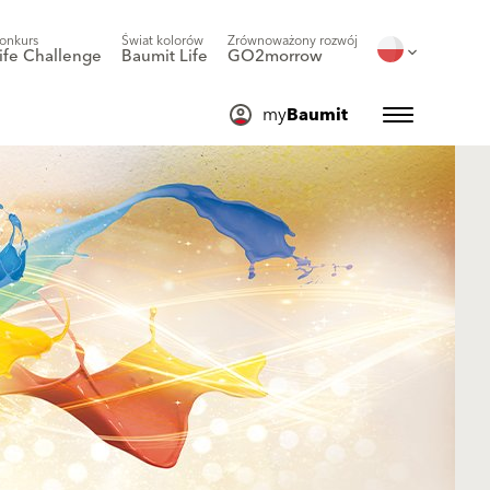
onkurs
Świat kolorów
Zrównoważony rozwój
ife Challenge
Baumit Life
GO2morrow
my
Baumit