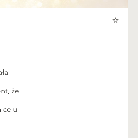
star_border
ała
nt, że
 celu