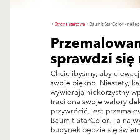
Strona startowa
Baumit StarColor - najle
Przemalowani
sprawdzi się 
Chcielibyśmy, aby elewac
swoje piękno. Niestety, ka
wywierają niekorzystny wp
traci ona swoje walory de
przywrócić, jest przemalo
Baumit StarColor. Ta najwy
budynek będzie się świetn