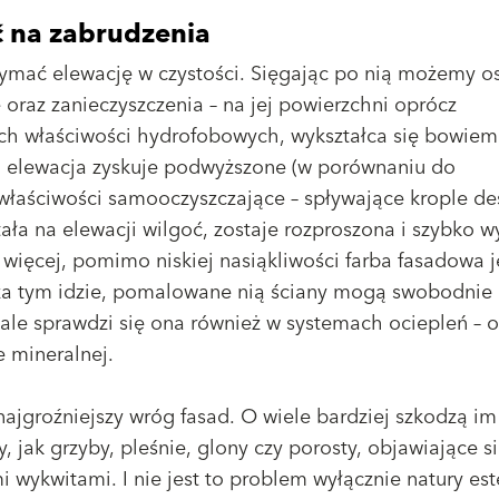
 na zabrudzenia
zymać elewację w czystości. Sięgając po nią możemy o
oraz zanieczyszczenia – na jej powierzchni oprócz
ch właściwości hydrofobowych, wykształca się bowiem
u elewacja zyskuje podwyższone (w porównaniu do
właściwości samooczyszczające – spływające krople de
ła na elewacji wilgoć, zostaje rozproszona i szybko w
 więcej, pomimo niskiej nasiąkliwości farba fasadowa j
 za tym idzie, pomalowane nią ściany mogą swobodnie
ale sprawdzi się ona również w systemach ociepleń – 
e mineralnej.
 najgroźniejszy wróg fasad. O wiele bardziej szkodzą im
 jak grzyby, pleśnie, glony czy porosty, objawiające s
 wykwitami. I nie jest to problem wyłącznie natury est