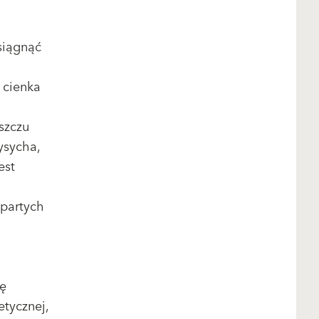
siągnąć
 cienka
szczu
ysycha,
est
opartych
ię
etycznej,