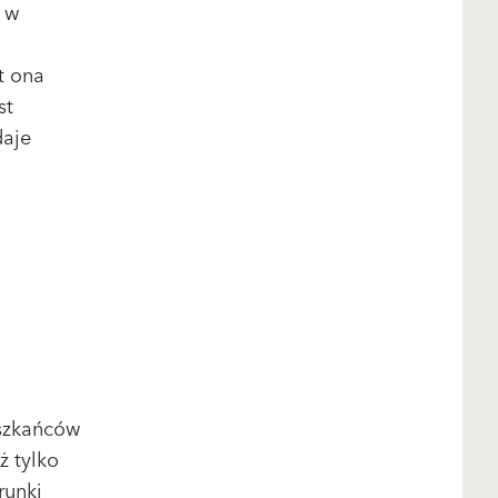
 w
t ona
st
daje
eszkańców
ż tylko
runki