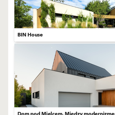
BIN House
Dom pod Mielcem. Między modernizme