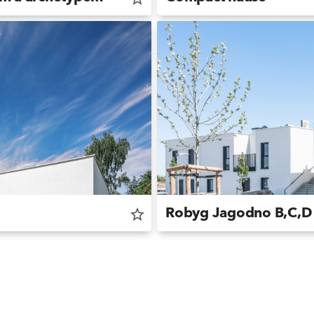
Robyg Jagodno B,C,D
star_border