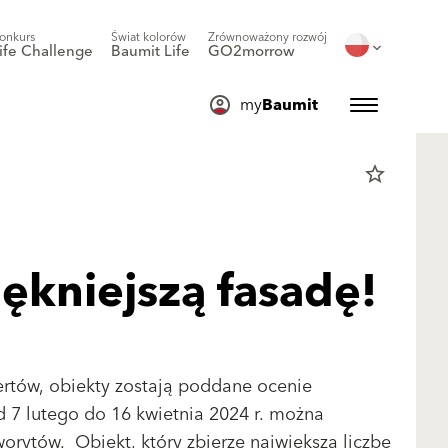
onkurs
Świat kolorów
Zrównoważony rozwój
ife Challenge
Baumit Life
GO2morrow
my
Baumit
star_border
iękniejszą fasadę!
rtów, obiekty zostają poddane ocenie
d 7 lutego do 16 kwietnia 2024 r. można
orytów. Obiekt, który zbierze największą liczbę