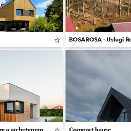
BOSAROSA - Usługi R
star_border
m a archetypem
Compact hause
star_border