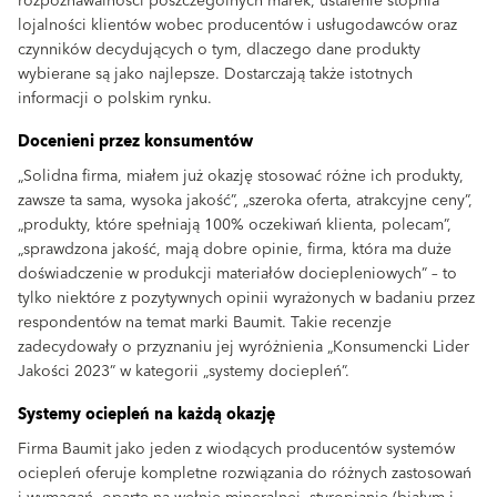
rozpoznawalności poszczególnych marek, ustalenie stopnia
lojalności klientów wobec producentów i usługodawców oraz
czynników decydujących o tym, dlaczego dane produkty
wybierane są jako najlepsze. Dostarczają także istotnych
informacji o polskim rynku.
Docenieni przez konsumentów
„Solidna firma, miałem już okazję stosować różne ich produkty,
zawsze ta sama, wysoka jakość”, „szeroka oferta, atrakcyjne ceny”,
„produkty, które spełniają 100% oczekiwań klienta, polecam”,
„sprawdzona jakość, mają dobre opinie, firma, która ma duże
doświadczenie w produkcji materiałów dociepleniowych” – to
tylko niektóre z pozytywnych opinii wyrażonych w badaniu przez
respondentów na temat marki Baumit. Takie recenzje
zadecydowały o przyznaniu jej wyróżnienia „Konsumencki Lider
Jakości 2023” w kategorii „systemy dociepleń”.
Systemy ociepleń na każdą okazję
Firma Baumit jako jeden z wiodących producentów systemów
ociepleń oferuje kompletne rozwiązania do różnych zastosowań