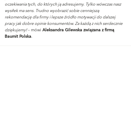
oczekiwania tych, do których ją adresujemy. Tylko wówczas nasz
wysiłek ma sens. Trudno wyobrazić sobie cenniejszą
rekomendację dla firmy i lepsze źródło motywacji do dalszej
pracy jak dobre opinie konsumentów. Za każdą z nich serdecznie
dziękujemy!
– mówi
Aleksandra Gilewska związana z firmą
Baumit Polska
.
Produkty
Kontakt
Wyprawy wierzchnie
Przedstawiciele handlowi
Zaprawy klejowo-szpachlowe
Dział Realizacji Zamówień
Produkty uzupełniające
Silosy i Maszyny
Systemy ociepleń
Formularz kontaktowy
Systemy renowacyjne
Partnerzy handlowi
Tynki zewnętrzne
Doradztwo Techniczne
Produkty Ionit
Przedstawiciele ds. marketów
budowlanych
Produkty Klima
Doradcy Architektów