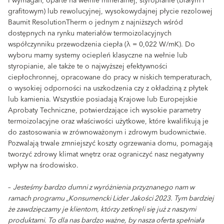
i wymagań, oparte na wełnie mineralnej, styropianie (białym i
grafitowym) lub rewolucyjnej, wysokowydajnej płycie rezolowej
Baumit ResolutionTherm o jednym z najniższych wśród
dostępnych na rynku materiałów termoizolacyjnych
współczynniku przewodzenia ciepła (λ = 0,022 W/mK). Do
wyboru mamy systemy ociepleń klasyczne na wełnie lub
styropianie, ale także te o najwyższej efektywności
ciepłochronnej, opracowane do pracy w niskich temperaturach,
o wysokiej odporności na uszkodzenia czy z okładziną z płytek
lub kamienia. Wszystkie posiadają Krajowe lub Europejskie
Aprobaty Techniczne, potwierdzające ich wysokie parametry
termoizolacyjne oraz właściwości użytkowe, które kwalifikują je
do zastosowania w zrównoważonym i zdrowym budownictwie.
Pozwalają trwale zmniejszyć koszty ogrzewania domu, pomagają
tworzyć zdrowy klimat wnętrz oraz ograniczyć nasz negatywny
wpływ na środowisko.
–
Jesteśmy bardzo dumni z wyróżnienia przyznanego nam w
ramach programu „Konsumencki Lider Jakości 2023. Tym bardziej
że zawdzięczamy je klientom, którzy zetknęli się już z naszymi
produktami. To dla nas bardzo ważne, by nasza oferta spełniała