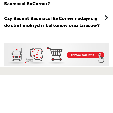
Baumacol ExCorner?
Czy Baumit Baumacol ExCorner nadaje się
do stref mokrych i balkonów oraz tarasów?
Produkty
Kontakt
Wyprawy wierzchnie
Przedstawiciele handlowi
Zaprawy klejowo-szpachlowe
Dział Realizacji Zamówień
Produkty uzupełniające
Silosy i Maszyny
Systemy ociepleń
Formularz kontaktowy