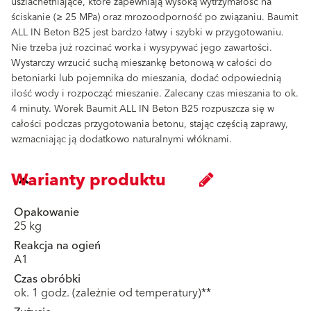
uszlachetniające, które zapewniają wysoką wytrzymałość na
ściskanie (≥ 25 MPa) oraz mrozoodporność po związaniu. Baumit
ALL IN Beton B25 jest bardzo łatwy i szybki w przygotowaniu.
Nie trzeba już rozcinać worka i wysypywać jego zawartości.
Wystarczy wrzucić suchą mieszankę betonową w całości do
betoniarki lub pojemnika do mieszania, dodać odpowiednią
ilość wody i rozpocząć mieszanie. Zalecany czas mieszania to ok.
4 minuty. Worek Baumit ALL IN Beton B25 rozpuszcza się w
całości podczas przygotowania betonu, stając częścią zaprawy,
wzmacniając ją dodatkowo naturalnymi włóknami.
Warianty produktu
Opakowanie
25 kg
Reakcja na ogień
A1
Czas obróbki
ok. 1 godz. (zależnie od temperatury)**