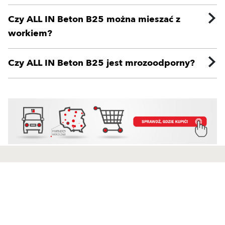
Czy ALL IN Beton B25 można mieszać z
workiem?
Czy ALL IN Beton B25 jest mrozoodporny?
Produkty
Kontakt
Wyprawy wierzchnie
Przedstawiciele handlowi
Zaprawy klejowo-szpachlowe
Dział Realizacji Zamówień
Produkty uzupełniające
Silosy i Maszyny