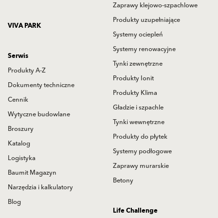
Zaprawy klejowo-szpachlowe
Produkty uzupełniające
VIVA PARK
Systemy ociepleń
Systemy renowacyjne
Serwis
Tynki zewnętrzne
Produkty A-Z
Produkty Ionit
Dokumenty techniczne
Produkty Klima
Cennik
Gładzie i szpachle
Wytyczne budowlane
Tynki wewnętrzne
Broszury
Produkty do płytek
Katalog
Systemy podłogowe
Logistyka
Zaprawy murarskie
Baumit Magazyn
Betony
Narzędzia i kalkulatory
Blog
Life Challenge