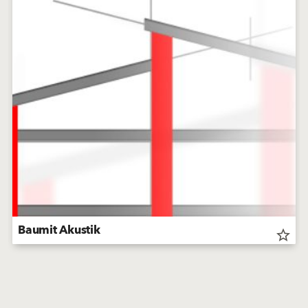
Baumit Akustik
star_border