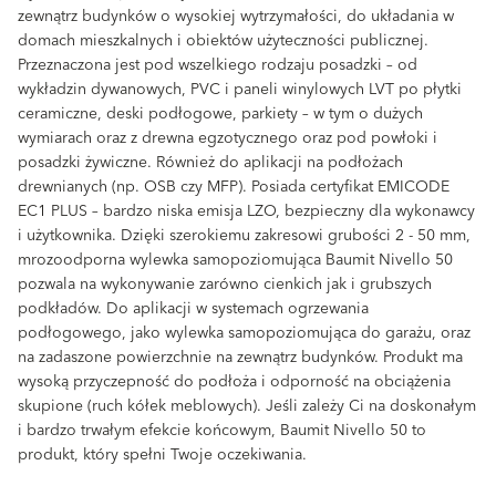
zewnątrz budynków o wysokiej wytrzymałości, do układania w
domach mieszkalnych i obiektów użyteczności publicznej.
Przeznaczona jest pod wszelkiego rodzaju posadzki – od
wykładzin dywanowych, PVC i paneli winylowych LVT po płytki
ceramiczne, deski podłogowe, parkiety – w tym o dużych
wymiarach oraz z drewna egzotycznego oraz pod powłoki i
posadzki żywiczne. Również do aplikacji na podłożach
drewnianych (np. OSB czy MFP). Posiada certyfikat EMICODE
EC1 PLUS – bardzo niska emisja LZO, bezpieczny dla wykonawcy
i użytkownika. Dzięki szerokiemu zakresowi grubości 2 - 50 mm,
mrozoodporna wylewka samopoziomująca Baumit Nivello 50
pozwala na wykonywanie zarówno cienkich jak i grubszych
podkładów. Do aplikacji w systemach ogrzewania
podłogowego, jako wylewka samopoziomująca do garażu, oraz
na zadaszone powierzchnie na zewnątrz budynków. Produkt ma
wysoką przyczepność do podłoża i odporność na obciążenia
skupione (ruch kółek meblowych). Jeśli zależy Ci na doskonałym
i bardzo trwałym efekcie końcowym, Baumit Nivello 50 to
produkt, który spełni Twoje oczekiwania.