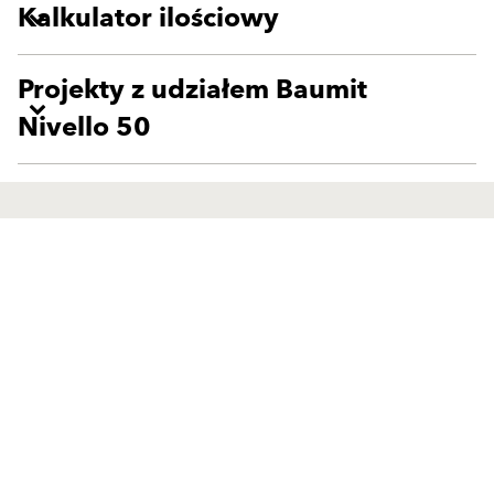
Kalkulator ilościowy
Projekty z udziałem Baumit
Nivello 50
Produkty
Kontakt
Wyprawy wierzchnie
Przedstawiciele handlowi
Zaprawy klejowo-szpachlowe
Dział Realizacji Zamówień
Produkty uzupełniające
Silosy i Maszyny
Systemy ociepleń
Formularz kontaktowy
Systemy renowacyjne
Partnerzy handlowi
Tynki zewnętrzne
Doradztwo Techniczne
Produkty Ionit
Przedstawiciele ds. marketów