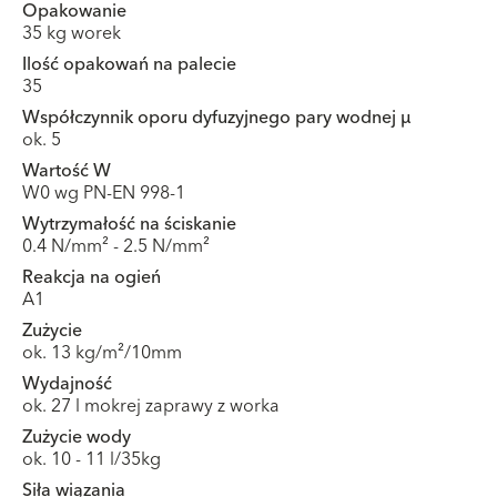
Opakowanie
35 kg worek
Ilość opakowań na palecie
35
Współczynnik oporu dyfuzyjnego pary wodnej μ
ok. 5
Wartość W
W0 wg PN-EN 998-1
Wytrzymałość na ściskanie
0.4 N/mm² - 2.5 N/mm²
Reakcja na ogień
A1
Zużycie
ok. 13 kg/m²/10mm
Wydajność
ok. 27 l mokrej zaprawy z worka
Zużycie wody
ok. 10 - 11 l/35kg
Siła wiązania