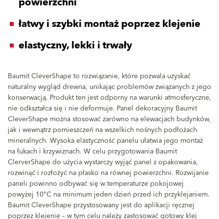
powierzchni
łatwy i szybki montaż poprzez klejenie
elastyczny, lekki i trwały
Baumit CleverShape to rozwiązanie, które pozwala uzyskać
naturalny wygląd drewna, unikając problemów związanych z jego
konserwacją. Produkt ten jest odporny na warunki atmosferyczne,
nie odkształca się i nie deformuje. Panel dekoracyjny Baumit
CleverShape można stosować zarówno na elewacjach budynków,
jak i wewnątrz pomieszczeń na wszelkich nośnych podłożach
mineralnych. Wysoka elastyczność panelu ułatwia jego montaż
na łukach i krzywiznach. W celu przygotowania Baumit
ClerverShape do użycia wystarczy wyjąć panel z opakowania,
rozwinąć i rozłożyć na płasko na równej powierzchni. Rozwijanie
paneli powinno odbywać się w temperaturze pokojowej
powyżej 10°C na minimum jeden dzień przed ich przyklejaniem.
Baumit CleverShape przystosowany jest do aplikacji ręcznej
poprzez klejenie – w tym celu należy zastosować gotowy klej