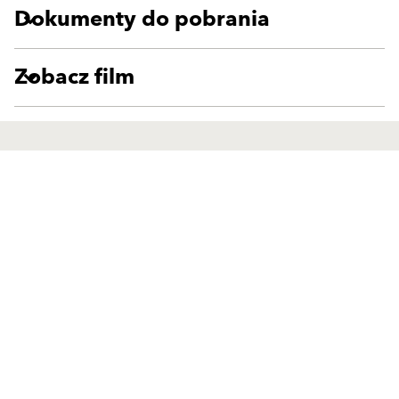
Dokumenty do pobrania
Zobacz film
Produkty
Kontakt
Wyprawy wierzchnie
Przedstawiciele handlowi
Zaprawy klejowo-szpachlowe
Dział Realizacji Zamówień
Produkty uzupełniające
Silosy i Maszyny
Systemy ociepleń
Formularz kontaktowy
Systemy renowacyjne
Partnerzy handlowi
Tynki zewnętrzne
Doradztwo Techniczne
Produkty Ionit
Przedstawiciele ds. marketów
budowlanych
Produkty Klima