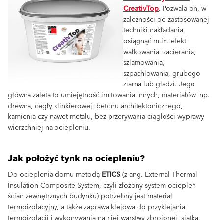
CreativTop
. Pozwala on, w
zależności od zastosowanej
techniki nakładania,
osiągnąć m.in. efekt
wałkowania, zacierania,
szlamowania,
szpachlowania, grubego
ziarna lub gładzi. Jego
główna zaleta to umiejętność imitowania innych, materiałów, np.
drewna, cegły klinkierowej, betonu architektonicznego,
kamienia czy nawet metalu, bez przerywania ciągłości wyprawy
wierzchniej na ociepleniu.
Jak położyć tynk na ociepleniu?
Do ocieplenia domu metodą
ETICS
(z ang. External Thermal
Insulation Composite System, czyli złożony system ociepleń
ścian zewnętrznych budynku) potrzebny jest materiał
termoizolacyjny, a także zaprawa klejowa do przyklejania
termoizolacji i wykonywania na niej warstwy zbrojonej, siatka