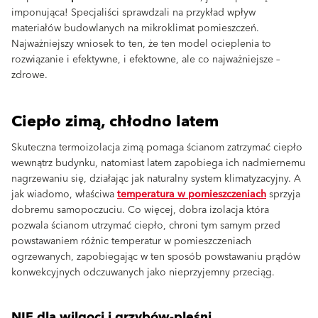
imponująca! Specjaliści sprawdzali na przykład wpływ
materiałów budowlanych na mikroklimat pomieszczeń.
Najważniejszy wniosek to ten, że ten model ocieplenia to
rozwiązanie i efektywne, i efektowne, ale co najważniejsze –
zdrowe.
Ciepło zimą, chłodno latem
Skuteczna termoizolacja zimą pomaga ścianom zatrzymać ciepło
wewnątrz budynku, natomiast latem zapobiega ich nadmiernemu
nagrzewaniu się, działając jak naturalny system klimatyzacyjny. A
jak wiadomo, właściwa
temperatura w pomieszczeniach
sprzyja
dobremu samopoczuciu. Co więcej, dobra izolacja która
pozwala ścianom utrzymać ciepło, chroni tym samym przed
powstawaniem różnic temperatur w pomieszczeniach
ogrzewanych, zapobiegając w ten sposób powstawaniu prądów
konwekcyjnych odczuwanych jako nieprzyjemny przeciąg.
NIE dla wilgoci i grzybów-pleśni