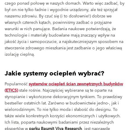
czego ponad połowę w naszych domach. Warto więc zadbać, by
był on nie tylko ładnie i wygodnie urządzony, ale też sprzyjał
naszemu zdrowiu. By czuć się (i to dosłownie!) dobrze we
własnych czterech kątach, powinniśmy zadbać o przyjazne
warunki w nich panujące. Badania naukowe potwierdzają, że
technologie i materiały budowlane mają znaczący wpływ na
jakość życia i samopoczucie, a najskuteczniejszym sposobem na
stworzenie zdrowego mieszkania jest zadbanie o jego właściwą
izolację cieplną.
Jakie systemy ociepleń wybrać?
Popularność
systemów ociepleń ścian zewnętrznych budynków
(ETICS)
stale rośnie. Najczęściej wybierane są te oparte na
styropianie i wykończone dekoracyjnym tynkiem. To prawdziwy
bestseller ostatnich lat. Zarówno w budownictwie jedno-, jak i
wielorodzinnym. To nie tylko moda i słabość do designu. To
także wiele konkretnych korzyści ekonomicznych i użytkowych.
Ich lista, poparta naukowymi badaniami przez niezależnych
ekspertów w
parku Baumit Viva Research
, jest naprawdę