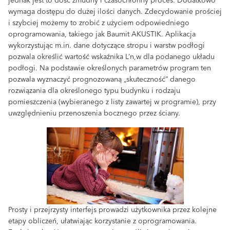
jednak jest to dość żmudny i czasochłonny proces. Dodatkowo
wymaga dostępu do dużej ilości danych. Zdecydowanie prościej
i szybciej możemy to zrobić z użyciem odpowiedniego
oprogramowania, takiego jak Baumit AKUSTIK. Aplikacja
wykorzystując m.in. dane dotyczące stropu i warstw podłogi
pozwala określić wartość wskaźnika L’n,w dla podanego układu
podłogi. Na podstawie określonych parametrów program ten
pozwala wyznaczyć prognozowaną „skuteczność” danego
rozwiązania dla określonego typu budynku i rodzaju
pomieszczenia (wybieranego z listy zawartej w programie), przy
uwzględnieniu przenoszenia bocznego przez ściany.
Prosty i przejrzysty interfejs prowadzi użytkownika przez kolejne
etapy obliczeń, ułatwiając korzystanie z oprogramowania.