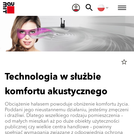
star_border
Technologia w służbie
komfortu akustycznego
Obciążenie hałasem powoduje obniżenie komfortu życia.
Poddani jego nieustannemu działaniu, jesteśmy zmęczeni
i drażliwi. Dlatego wszelkiego rodzaju pomieszczenia –
od małych mieszkań aż po duże obiekty użyteczności
publicznej czy wielkie centra handlowe – powinny
spełniać wymagania związane z odpowiednią ochroną