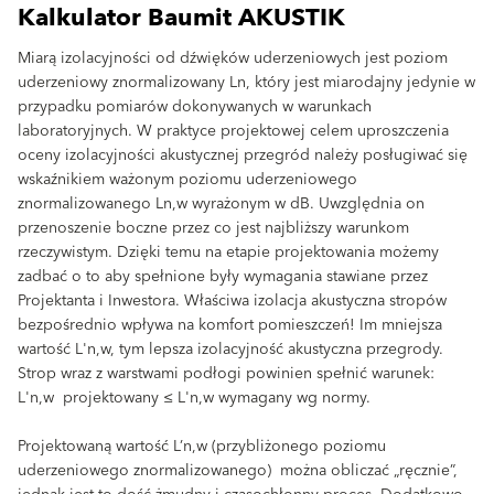
Kalkulator Baumit AKUSTIK
Miarą izolacyjności od dźwięków uderzeniowych jest poziom
uderzeniowy znormalizowany Ln, który jest miarodajny jedynie w
przypadku pomiarów dokonywanych w warunkach
laboratoryjnych. W praktyce projektowej celem uproszczenia
oceny izolacyjności akustycznej przegród należy posługiwać się
wskaźnikiem ważonym poziomu uderzeniowego
znormalizowanego Ln,w wyrażonym w dB. Uwzględnia on
przenoszenie boczne przez co jest najbliższy warunkom
rzeczywistym. Dzięki temu na etapie projektowania możemy
zadbać o to aby spełnione były wymagania stawiane przez
Projektanta i Inwestora. Właściwa izolacja akustyczna stropów
bezpośrednio wpływa na komfort pomieszczeń! Im mniejsza
wartość L'n,w, tym lepsza izolacyjność akustyczna przegrody.
Strop wraz z warstwami podłogi powinien spełnić warunek:
L'n,w projektowany ≤ L'n,w wymagany wg normy.
Projektowaną wartość L’n,w (przybliżonego poziomu
uderzeniowego znormalizowanego) można obliczać „ręcznie”,