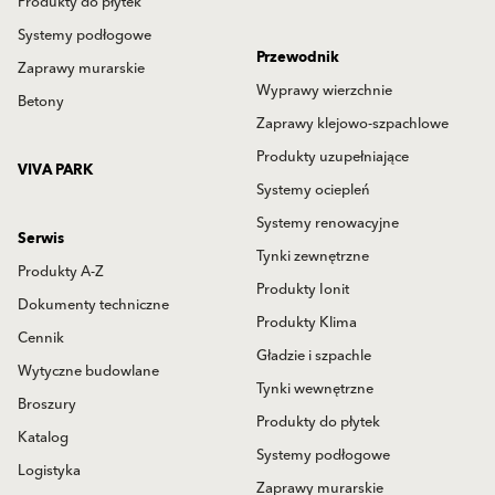
Produkty do płytek
Systemy podłogowe
Przewodnik
Zaprawy murarskie
Wyprawy wierzchnie
Betony
Zaprawy klejowo-szpachlowe
Produkty uzupełniające
VIVA PARK
Systemy ociepleń
Systemy renowacyjne
Serwis
Tynki zewnętrzne
Produkty A-Z
Produkty Ionit
Dokumenty techniczne
Produkty Klima
Cennik
Gładzie i szpachle
Wytyczne budowlane
Tynki wewnętrzne
Broszury
Produkty do płytek
Katalog
Systemy podłogowe
Logistyka
Zaprawy murarskie