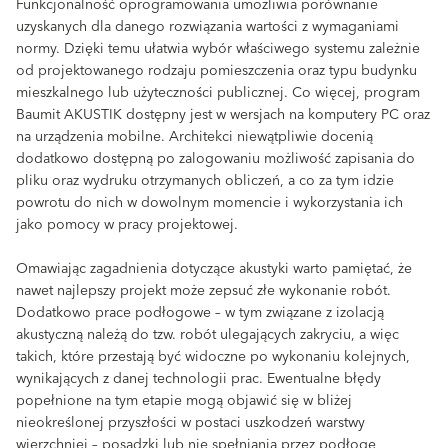
Funkcjonalność oprogramowania umożliwia porównanie
uzyskanych dla danego rozwiązania wartości z wymaganiami
normy. Dzięki temu ułatwia wybór właściwego systemu zależnie
od projektowanego rodzaju pomieszczenia oraz typu budynku
mieszkalnego lub użyteczności publicznej. Co więcej, program
Baumit AKUSTIK dostępny jest w wersjach na komputery PC oraz
na urządzenia mobilne. Architekci niewątpliwie docenią
dodatkowo dostępną po zalogowaniu możliwość zapisania do
pliku oraz wydruku otrzymanych obliczeń, a co za tym idzie
powrotu do nich w dowolnym momencie i wykorzystania ich
jako pomocy w pracy projektowej.
Omawiając zagadnienia dotyczące akustyki warto pamiętać, że
nawet najlepszy projekt może zepsuć złe wykonanie robót.
Dodatkowo prace podłogowe – w tym związane z izolacją
akustyczną należą do tzw. robót ulegających zakryciu, a więc
takich, które przestają być widoczne po wykonaniu kolejnych,
wynikających z danej technologii prac. Ewentualne błędy
popełnione na tym etapie mogą objawić się w bliżej
nieokreślonej przyszłości w postaci uszkodzeń warstwy
wierzchniej – posadzki lub nie spełniania przez podłogę