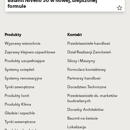
Baumit Nivello 30 w nowej, ulepszonej
formule
star_border
Produkty
Kontakt
Wyprawy wierzchnie
Przedstawiciele handlowi
Zaprawy klejowo-szpachlowe
Dział Realizacji Zamówień
Produkty uzupełniające
Silosy i Maszyny
Systemy ociepleń
Formularz kontaktowy
Systemy renowacyjne
Partnerzy handlowi
Tynki zewnętrzne
Doradztwo Techniczne
Produkty Ionit
Przedstawiciele ds. marketów
budowlanych
Produkty Klima
Doradcy Architektów
Gładzie i szpachle
Baumit na świecie
Tynki wewnętrzne
Lokalizacja