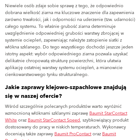
Niewiele osób zdaje sobie sprawę z tego, że odpowiednio
dobrana wielkość ziarna ma kluczowe znaczenie dla zapewnienia
zarówno trwałości, jak i odporności na uderzenie (tzw. udarności)
całego systemu. To właśnie grubość ziarna determinuje
uwzględnienie odpowiedniej grubości warstwy zbrojącej w
systemie ociepleń, zapewniając należyte zatopienie siatki z
włókna szklanego. Do tego wszystkiego dochodzi jeszcze jeden
istotny aspekt: wybór odpowiedniego ziarna pozwala uzyskać
delikatnie chropowatą strukturę powierzchni, która ułatwia
aplikację ostatniej warstwy systemu ociepleń, a mianowicie
cienkowarstwowego tynku strukturalnego.
Jakie zaprawy klejowo-szpachlowe znajdują
się w naszej ofercie?
Wśród szczególnie polecanych produktów warto wyróżnić
wzmocnioną włóknami szklanymi zaprawę
Baumit StarContact
White
oraz
Baumit StarContact Speed
, szybkowiążący produkt
dostosowany do pracy w niskich temperaturach. Wykonawcy
doceniają także zaprawy
Baumit ProContact
oraz
Baumit