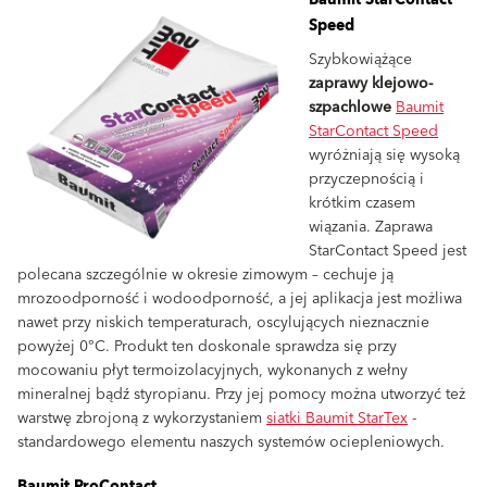
Baumit StarContact
Speed
Szybkowiążące
zaprawy klejowo-
szpachlowe
Baumit
StarContact Speed
wyróżniają się wysoką
przyczepnością i
krótkim czasem
wiązania. Zaprawa
StarContact Speed jest
polecana szczególnie w okresie zimowym – cechuje ją
mrozoodporność i wodoodporność, a jej aplikacja jest możliwa
nawet przy niskich temperaturach, oscylujących nieznacznie
powyżej 0°C. Produkt ten doskonale sprawdza się przy
mocowaniu płyt termoizolacyjnych, wykonanych z wełny
mineralnej bądź styropianu. Przy jej pomocy można utworzyć też
warstwę zbrojoną z wykorzystaniem
siatki Baumit StarTex
-
standardowego elementu naszych systemów ociepleniowych.