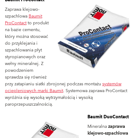
Baumit ProContact
Zaprawa klejowo-
szpachlowa
Baumit
ProContact
to produkt
na bazie cementu,
który można stosować
do przyklejania i
szpachlowania płyt
styropianowych oraz
wełny mineralnej. Z
powodzeniem
sprawdza się również
przy zatapianiu siatki zbrojonej podczas montażu
systemów
ociepleniowych marki Baumit
. Systemowa zaprawa ProContact
wyróżnia się wysoką wytrzymałością i wysoką
paroprzepuszczalnością.
Baumit DuoContact
Mineralna
zaprawa
klejowo-szpachlowa