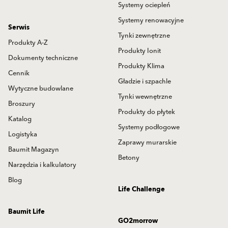
Systemy ociepleń
Systemy renowacyjne
Serwis
Tynki zewnętrzne
Produkty A-Z
Produkty Ionit
Dokumenty techniczne
Produkty Klima
Cennik
Gładzie i szpachle
Wytyczne budowlane
Tynki wewnętrzne
Broszury
Produkty do płytek
Katalog
Systemy podłogowe
Logistyka
Zaprawy murarskie
Baumit Magazyn
Betony
Narzędzia i kalkulatory
Blog
Life Challenge
Baumit Life
GO2morrow