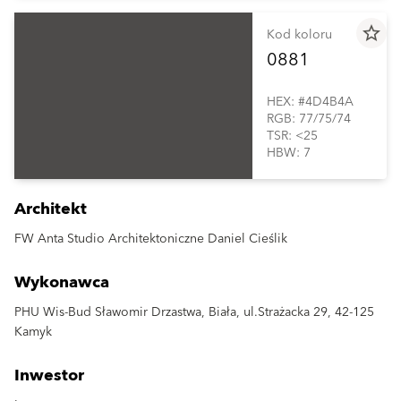
star_border
Kod koloru
0881
HEX: #4D4B4A
RGB: 77/75/74
TSR: <25
HBW: 7
Architekt
FW Anta Studio Architektoniczne Daniel Cieślik
Wykonawca
PHU Wis-Bud Sławomir Drzastwa, Biała, ul.Strażacka 29, 42-125
Kamyk
Inwestor