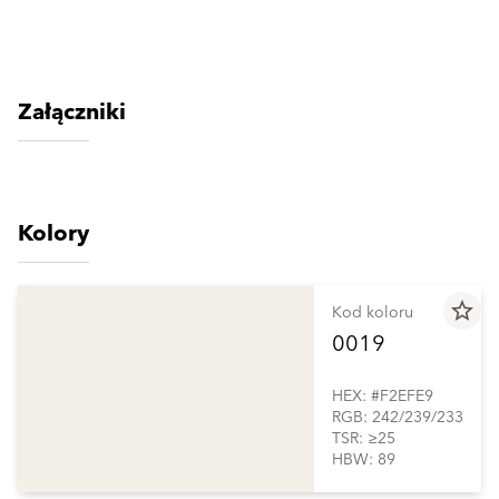
Załączniki
Kolory
star_border
Kod koloru
0019
HEX: #F2EFE9
RGB: 242/239/233
TSR: ≥25
HBW: 89