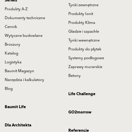
Serwis
Tynki zewnętrzne
Produkty A-Z
Produkty Ionit
Dokumenty techniczne
Produkty Klima
Cennik
Gładzie i szpachle
Wytyczne budowlane
Tynki wewnętrzne
Broszury
Produkty do płytek
Katalog
Systemy podłogowe
Logistyka
Zaprawy murarskie
Baumit Magazyn
Betony
Narzędzia i kalkulatory
Blog
Life Challenge
Baumit Life
GO2morrow
Dla Architekta
Referencje