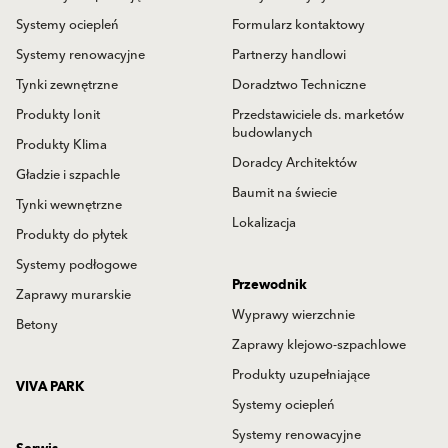
Systemy ociepleń
Formularz kontaktowy
Systemy renowacyjne
Partnerzy handlowi
Tynki zewnętrzne
Doradztwo Techniczne
Produkty Ionit
Przedstawiciele ds. marketów
budowlanych
Produkty Klima
Doradcy Architektów
Gładzie i szpachle
Baumit na świecie
Tynki wewnętrzne
Lokalizacja
Produkty do płytek
Systemy podłogowe
Przewodnik
Zaprawy murarskie
Wyprawy wierzchnie
Betony
Zaprawy klejowo-szpachlowe
Produkty uzupełniające
VIVA PARK
Systemy ociepleń
Systemy renowacyjne