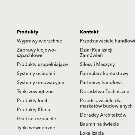
Produkty
Kontakt
Wyprawy wierzchnie
Przedstawiciele handlowi
Zaprawy klejowo-
Dział Realizacji
szpachlowe
Zamówień
Produkty uzupełniające
Silosy i Maszyny
Systemy ociepleń
Formularz kontaktowy
Systemy renowacyjne
Partnerzy handlowi
Tynki zewnętrzne
Doradztwo Techniczne
Produkty Ionit
Przedstawiciele ds.
marketów budowlanych
Produkty Klima
Doradcy Architektów
Gładzie i szpachle
Baumit na świecie
Tynki wewnętrzne
Lokalizacja