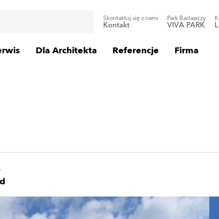
Skontaktuj się z nami
Park Badawczy
K
Kontakt
VIVA PARK
L
erwis
Dla Architekta
Referencje
Firma
o
nd