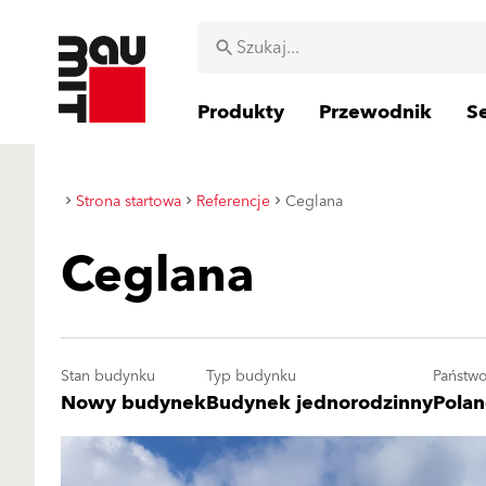
Produkty
Przewodnik
S
Strona startowa
Referencje
Ceglana
Ceglana
Stan budynku
Typ budynku
Państw
Nowy budynek
Budynek jednorodzinny
Pola