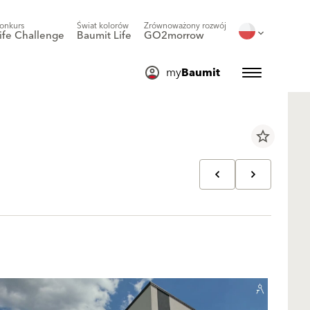
onkurs
Świat kolorów
Zrównoważony rozwój
ife Challenge
Baumit Life
GO2morrow
my
Baumit
star_border