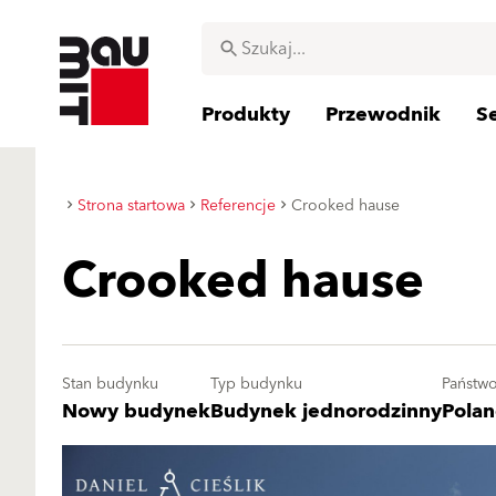
Produkty
Przewodnik
S
Strona startowa
Referencje
Crooked hause
Crooked hause
Stan budynku
Typ budynku
Państw
Nowy budynek
Budynek jednorodzinny
Pola