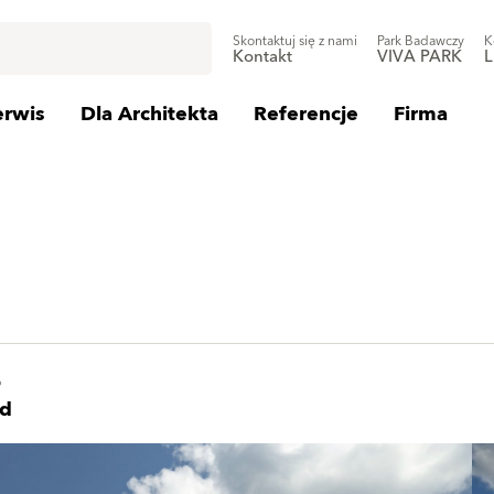
Skontaktuj się z nami
Park Badawczy
K
Kontakt
VIVA PARK
L
erwis
Dla Architekta
Referencje
Firma
o
nd