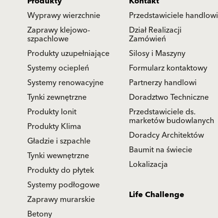
Produkty
Kontakt
Wyprawy wierzchnie
Przedstawiciele handlowi
Zaprawy klejowo-
Dział Realizacji
szpachlowe
Zamówień
Produkty uzupełniające
Silosy i Maszyny
Systemy ociepleń
Formularz kontaktowy
Systemy renowacyjne
Partnerzy handlowi
Tynki zewnętrzne
Doradztwo Techniczne
Produkty Ionit
Przedstawiciele ds.
marketów budowlanych
Produkty Klima
Doradcy Architektów
Gładzie i szpachle
Baumit na świecie
Tynki wewnętrzne
Lokalizacja
Produkty do płytek
Systemy podłogowe
Life Challenge
Zaprawy murarskie
Betony