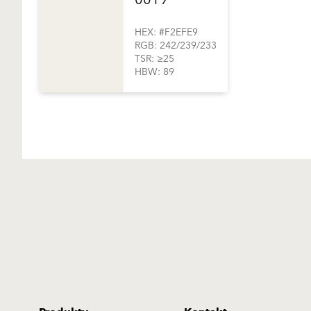
0019
HEX: #F2EFE9
RGB: 242/239/233
TSR: ≥25
HBW: 89