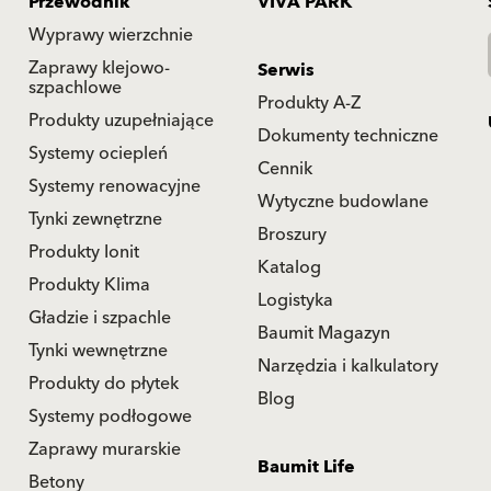
Przewodnik
VIVA PARK
Wyprawy wierzchnie
Zaprawy klejowo-
Serwis
szpachlowe
Produkty A-Z
Produkty uzupełniające
Dokumenty techniczne
Systemy ociepleń
Cennik
Systemy renowacyjne
Wytyczne budowlane
Tynki zewnętrzne
Broszury
Produkty Ionit
Katalog
Produkty Klima
Logistyka
Gładzie i szpachle
Baumit Magazyn
Tynki wewnętrzne
Narzędzia i kalkulatory
Produkty do płytek
Blog
Systemy podłogowe
Zaprawy murarskie
Baumit Life
Betony