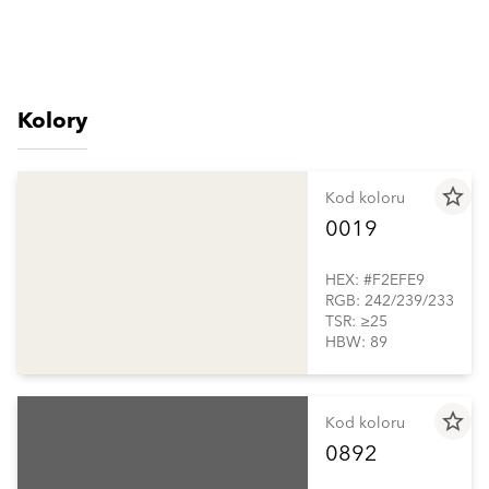
Kolory
star_border
Kod koloru
0019
HEX: #F2EFE9
RGB: 242/239/233
TSR: ≥25
HBW: 89
star_border
Kod koloru
0892