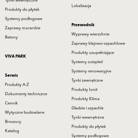
Tynki wewnętrzne
Lokalizacja
Produkty do płytek
Systemy podłogowe
Przewodnik
Zaprawy murarskie
Wyprawy wierzchnie
Betony
Zaprawy klejowo-szpachlowe
Produkty uzupełniające
VIVA PARK
Systemy ociepleń
Systemy renowacyjne
Serwis
Tynki zewnętrzne
Produkty A-Z
Produkty Ionit
Dokumenty techniczne
Produkty Klima
Cennik
Gładzie i szpachle
Wytyczne budowlane
Tynki wewnętrzne
Broszury
Produkty do płytek
Katalog
Systemy podłogowe