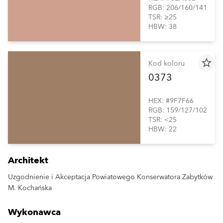
RGB: 206/160/141
TSR: ≥25
HBW: 38
star_border
Kod koloru
0373
HEX: #9F7F66
RGB: 159/127/102
TSR: <25
HBW: 22
Architekt
Uzgodnienie i Akceptacja Powiatowego Konserwatora Zabytków
M. Kochańska
Wykonawca