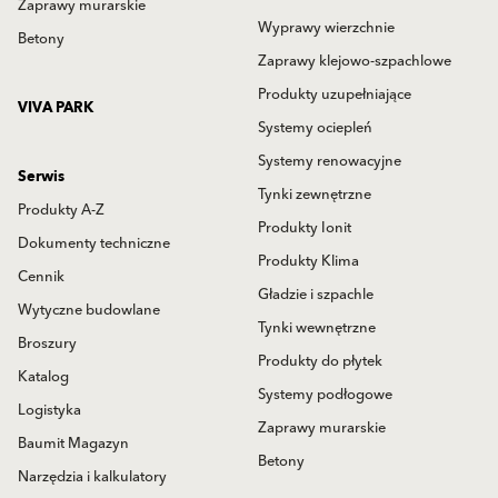
Zaprawy murarskie
Wyprawy wierzchnie
Betony
Zaprawy klejowo-szpachlowe
Produkty uzupełniające
VIVA PARK
Systemy ociepleń
Systemy renowacyjne
Serwis
Tynki zewnętrzne
Produkty A-Z
Produkty Ionit
Dokumenty techniczne
Produkty Klima
Cennik
Gładzie i szpachle
Wytyczne budowlane
Tynki wewnętrzne
Broszury
Produkty do płytek
Katalog
Systemy podłogowe
Logistyka
Zaprawy murarskie
Baumit Magazyn
Betony
Narzędzia i kalkulatory