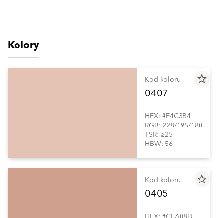
Kolory
star_border
Kod koloru
0407
HEX: #E4C3B4
RGB: 228/195/180
TSR: ≥25
HBW: 56
star_border
Kod koloru
0405
HEX: #CEA08D