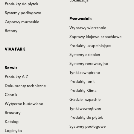
Lokalizacja
Produkty do płytek
Systemy podłogowe
Przewodnik
Zaprawy murarskie
Wyprawy wierzchnie
Betony
Zaprawy klejowo-szpachlowe
Produkty uzupełniające
VIVA PARK
Systemy ociepleń
Systemy renowacyjne
Serwis
Tynki zewnętrzne
Produkty A-Z
Produkty Ionit
Dokumenty techniczne
Produkty Klima
Cennik
Gładzie i szpachle
Wytyczne budowlane
Tynki wewnętrzne
Broszury
Produkty do płytek
Katalog
Systemy podłogowe
Logistyka