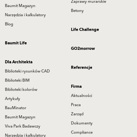
Zaprawy murarskie
Baumit Magazyn
Betony
Narzędzia i kalkulatory
Blog
Life Challenge
Baumit Life
GO2morrow
Dla Architekta
Referencje
Biblioteki rysunków CAD
Biblioteki BIM
Firma
Biblioteki kolorów
Aktualności
Artykuły
Praca
BauMinator
Zarząd
Baumit Magazyn
Dokumenty
Viva Park Badawczy
Compliance
Narzędzia i kalkulatory