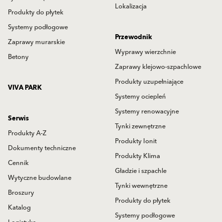
Lokalizacja
Produkty do płytek
Systemy podłogowe
Przewodnik
Zaprawy murarskie
Wyprawy wierzchnie
Betony
Zaprawy klejowo-szpachlowe
Produkty uzupełniające
VIVA PARK
Systemy ociepleń
Systemy renowacyjne
Serwis
Tynki zewnętrzne
Produkty A-Z
Produkty Ionit
Dokumenty techniczne
Produkty Klima
Cennik
Gładzie i szpachle
Wytyczne budowlane
Tynki wewnętrzne
Broszury
Produkty do płytek
Katalog
Systemy podłogowe