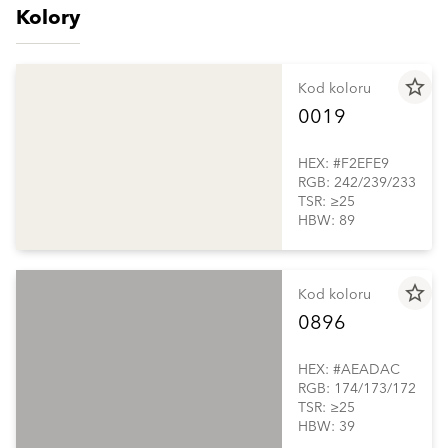
Kolory
star_border
Kod koloru
0019
HEX: #F2EFE9
RGB: 242/239/233
TSR: ≥25
HBW: 89
star_border
Kod koloru
0896
HEX: #AEADAC
RGB: 174/173/172
TSR: ≥25
HBW: 39