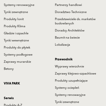
Systemy renowacyjne
Partnerzy handlowi
Tynki zewnętrzne
Doradztwo Techniczne
Produkty Ionit
Przedstawiciele ds. marketów
budowlanych
Produkty Klima
Doradcy Architektów
Gładzie i szpachle
Baumit na świecie
Tynki wewnętrzne
Lokalizacja
Produkty do płytek
Systemy podłogowe
Przewodnik
Zaprawy murarskie
Wyprawy wierzchnie
Betony
Zaprawy klejowo-szpachlowe
Produkty uzupełniające
VIVA PARK
Systemy ociepleń
Systemy renowacyjne
Serwis
Tynki zewnętrzne
Produkty A-Z