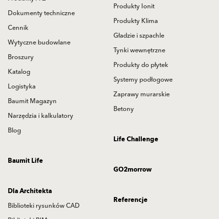
Produkty Ionit
Dokumenty techniczne
Produkty Klima
Cennik
Gładzie i szpachle
Wytyczne budowlane
Tynki wewnętrzne
Broszury
Produkty do płytek
Katalog
Systemy podłogowe
Logistyka
Zaprawy murarskie
Baumit Magazyn
Betony
Narzędzia i kalkulatory
Blog
Life Challenge
Baumit Life
GO2morrow
Dla Architekta
Referencje
Biblioteki rysunków CAD