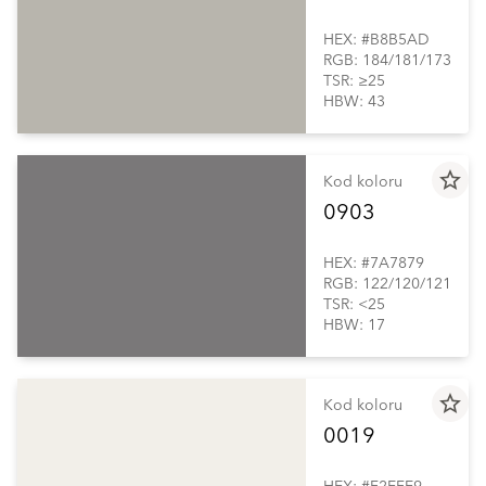
HEX: #B8B5AD
RGB: 184/181/173
TSR: ≥25
HBW: 43
star_border
Kod koloru
0903
HEX: #7A7879
RGB: 122/120/121
TSR: <25
HBW: 17
star_border
Kod koloru
0019