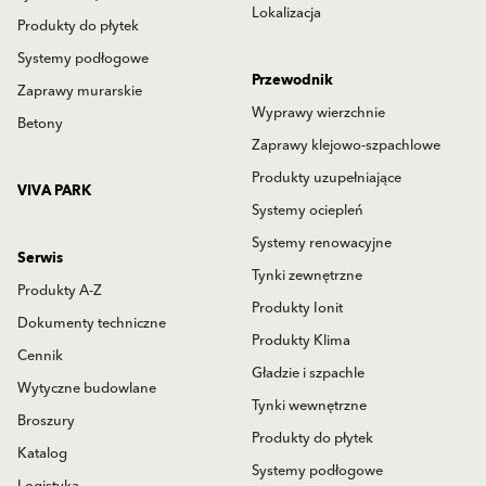
Lokalizacja
Produkty do płytek
Systemy podłogowe
Przewodnik
Zaprawy murarskie
Wyprawy wierzchnie
Betony
Zaprawy klejowo-szpachlowe
Produkty uzupełniające
VIVA PARK
Systemy ociepleń
Systemy renowacyjne
Serwis
Tynki zewnętrzne
Produkty A-Z
Produkty Ionit
Dokumenty techniczne
Produkty Klima
Cennik
Gładzie i szpachle
Wytyczne budowlane
Tynki wewnętrzne
Broszury
Produkty do płytek
Katalog
Systemy podłogowe