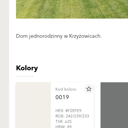
Dom jednorodzinny w Krzyżowicach.
Kolory
star_border
Kod koloru
0019
HEX: #F2EFE9
RGB: 242/239/233
TSR: ≥25
HBW: 89