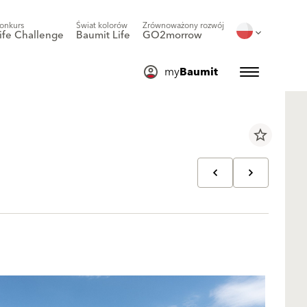
onkurs
Świat kolorów
Zrównoważony rozwój
ife Challenge
Baumit Life
GO2morrow
my
Baumit
star_border