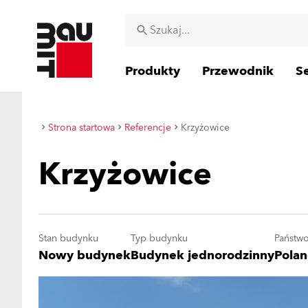
Produkty
Przewodnik
S
Strona startowa
Referencje
Krzyżowice
Krzyżowice
Stan budynku
Typ budynku
Państw
Nowy budynek
Budynek jednorodzinny
Pola