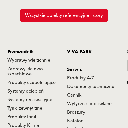
Wszystkie obiekty referencyjne i story
Przewodnik
VIVA PARK
Wyprawy wierzchnie
Zaprawy klejowo-
Serwis
szpachlowe
Produkty A-Z
Produkty uzupełniające
Dokumenty techniczne
Systemy ociepleń
Cennik
Systemy renowacyjne
Wytyczne budowlane
Tynki zewnętrzne
Broszury
Produkty Ionit
Katalog
Produkty Klima