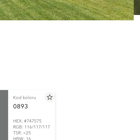
star_border
Kod koloru
0893
HEX: #747575
RGB: 116/117/117
TSR: <25
HBW: 16