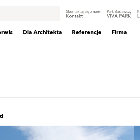
Skontaktuj się z nami
Park Badawczy
K
Kontakt
VIVA PARK
L
erwis
Dla Architekta
Referencje
Firma
o
nd