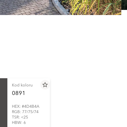
star_border
Kod koloru
0891
HEX: #4D4B4A
RGB: 77/75/74
TSR: <25
HBW: 6