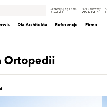
Skontaktuj się z nami
Park Badawczy
K
Kontakt
VIVA PARK
L
erwis
Dla Architekta
Referencje
Firma
 Ortopedii
o
d