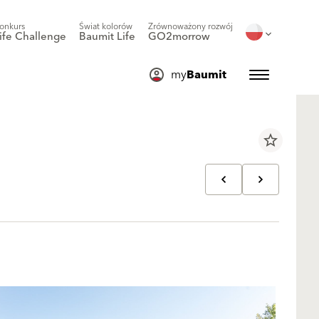
onkurs
Świat kolorów
Zrównoważony rozwój
ife Challenge
Baumit Life
GO2morrow
my
Baumit
star_border