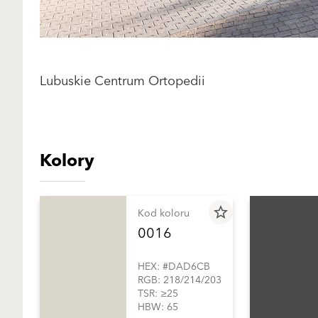
Lubuskie Centrum Ortopedii
Kolory
star_border
Kod koloru
0016
HEX: #DAD6CB
RGB: 218/214/203
TSR: ≥25
HBW: 65