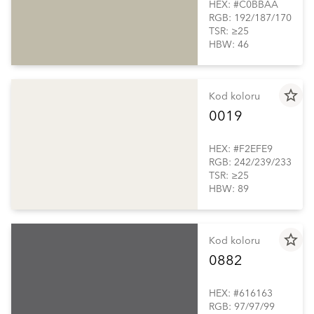
HEX: #C0BBAA
RGB: 192/187/170
TSR: ≥25
HBW: 46
star_border
Kod koloru
0019
HEX: #F2EFE9
RGB: 242/239/233
TSR: ≥25
HBW: 89
star_border
Kod koloru
0882
HEX: #616163
RGB: 97/97/99