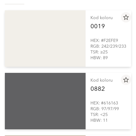
star_border
Kod koloru
0019
HEX: #F2EFE9
RGB: 242/239/233
TSR: ≥25
HBW: 89
star_border
Kod koloru
0882
HEX: #616163
RGB: 97/97/99
TSR: <25
HBW: 11