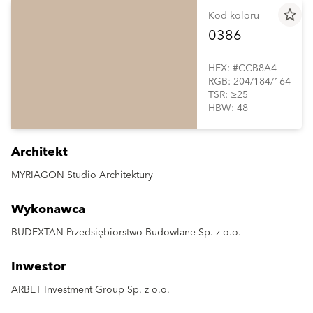
star_border
Kod koloru
0386
HEX: #CCB8A4
RGB: 204/184/164
TSR: ≥25
HBW: 48
Architekt
MYRIAGON Studio Architektury
Wykonawca
BUDEXTAN Przedsiębiorstwo Budowlane Sp. z o.o.
Inwestor
ARBET Investment Group Sp. z o.o.