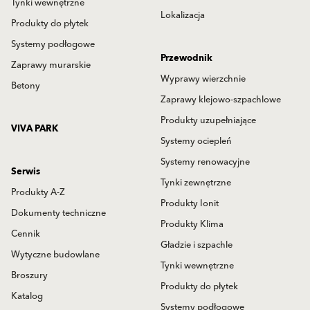
Tynki wewnętrzne
Lokalizacja
Produkty do płytek
Systemy podłogowe
Przewodnik
Zaprawy murarskie
Wyprawy wierzchnie
Betony
Zaprawy klejowo-szpachlowe
Produkty uzupełniające
VIVA PARK
Systemy ociepleń
Systemy renowacyjne
Serwis
Tynki zewnętrzne
Produkty A-Z
Produkty Ionit
Dokumenty techniczne
Produkty Klima
Cennik
Gładzie i szpachle
Wytyczne budowlane
Tynki wewnętrzne
Broszury
Produkty do płytek
Katalog
Systemy podłogowe