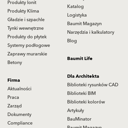
Produkty Ionit
Katalog
Produkty Klima
Logistyka
Gładzie i szpachle
Baumit Magazyn
Tynki wewnętrzne
Narzędzia i kalkulatory
Produkty do płytek
Blog
Systemy podłogowe
Zaprawy murarskie
Baumit Life
Betony
Dla Architekta
Firma
Biblioteki rysunków CAD
Aktualności
Biblioteki BIM
Praca
Biblioteki kolorów
Zarząd
Artykuły
Dokumenty
BauMinator
Compliance
Baumit Magazyn