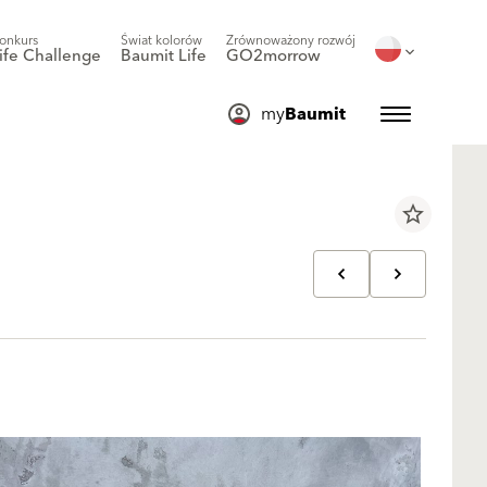
onkurs
Świat kolorów
Zrównoważony rozwój
ife Challenge
Baumit Life
GO2morrow
my
Baumit
star_border