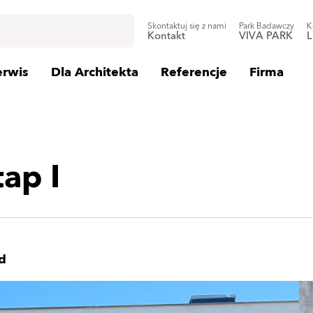
Skontaktuj się z nami
Park Badawczy
K
Kontakt
VIVA PARK
L
erwis
Dla Architekta
Referencje
Firma
ap I
d