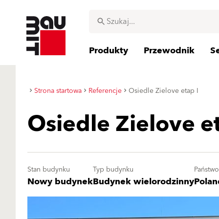
Produkty
Przewodnik
S
Strona startowa
Referencje
Osiedle Zielove etap I
Osiedle Zielove et
Stan budynku
Typ budynku
Państwo
Nowy budynek
Budynek wielorodzinny
Polan