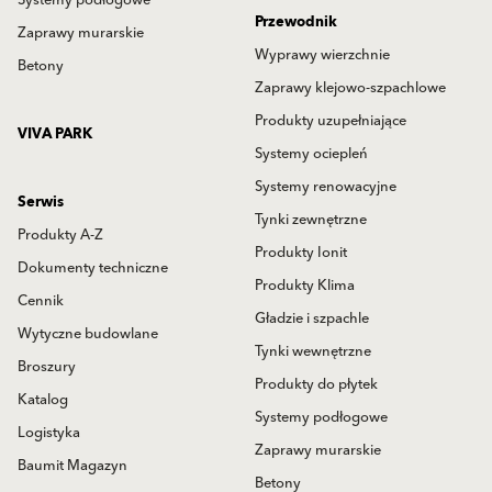
Systemy podłogowe
Przewodnik
Zaprawy murarskie
Wyprawy wierzchnie
Betony
Zaprawy klejowo-szpachlowe
Produkty uzupełniające
VIVA PARK
Systemy ociepleń
Systemy renowacyjne
Serwis
Tynki zewnętrzne
Produkty A-Z
Produkty Ionit
Dokumenty techniczne
Produkty Klima
Cennik
Gładzie i szpachle
Wytyczne budowlane
Tynki wewnętrzne
Broszury
Produkty do płytek
Katalog
Systemy podłogowe
Logistyka
Zaprawy murarskie
Baumit Magazyn
Betony