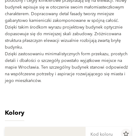
podobny i cegły klinkierowe przeplatają się na elewacji. Nowy
budynek wpisuje się w otoczenie swoim małomiasteczkowym
charakterem. Dopracowany detal fasady tworzy mniejsze
gabarytowo kamieniczki zakomponowane w spójną całość.
Dzięki takim środkom wyrazu projektowy budynek optycznie
dopasowuje się do mniejszej skali zabudowy. Zróżnicowana
struktura płaszczyzn elewacji wizualnie rozbijają zwartą bryłę
budynku.
Dzięki zastosowaniu minimalistycznych form przekazu, prostych
detali i dbałości o szczegóły powstało wyjątkowe miejsce na
mapie Wrocławia. Ten szczególny budynek stanowi odpowiedź
na współczesne potrzeby i aspiracje rozwijającego się miasta i
jego mieszkańców.
Kolory
star_border
Kod koloru