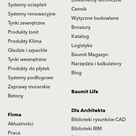
Dokumenty techniczne
Systemy ociepleń
Cennik
Systemy renowacyjne
Wytyczne budowlane
Tynki zewnętrzne
Broszury
Produkty Ionit
Katalog
Produkty Klima
Logistyka
Gładzie i szpachle
Baumit Magazyn
Tynki wewnętrzne
Narzędzia i kalkulatory
Produkty do płytek
Blog
Systemy podłogowe
Zaprawy murarskie
Baumit Life
Betony
Dla Architekta
Firma
Biblioteki rysunków CAD
Aktualności
Biblioteki BIM
Praca