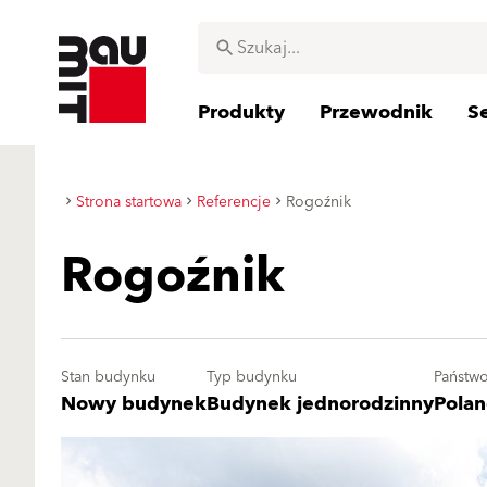
Produkty
Przewodnik
S
Strona startowa
Referencje
Rogoźnik
Rogoźnik
Stan budynku
Typ budynku
Państw
Nowy budynek
Budynek jednorodzinny
Pola