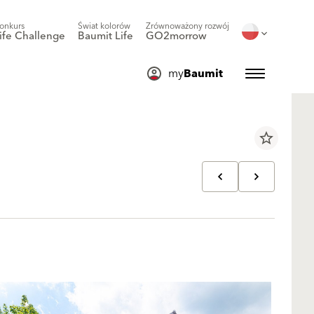
onkurs
Świat kolorów
Zrównoważony rozwój
ife Challenge
Baumit Life
GO2morrow
my
Baumit
star_border