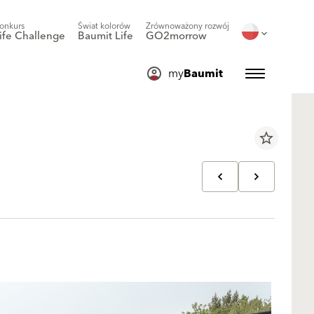
onkurs
Świat kolorów
Zrównoważony rozwój
ife Challenge
Baumit Life
GO2morrow
my
Baumit
star_border