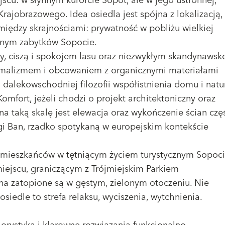
cu: w słynnym kurorcie Sopot, ale w jego ustronnej,
 Krajobrazowego. Idea osiedla jest spójna z lokalizacją,
między skrajnościami: prywatność w pobliżu wielkiej
ełnym zabytków Sopocie.
ry, ciszą i spokojem lasu oraz niezwykłym skandynawsk
imalizmem i obcowaniem z organicznymi materiałami
lekowschodniej filozofii współistnienia domu i natur
omfort, jeżeli chodzi o projekt architektoniczny oraz
a taką skalę jest elewacja oraz wykończenie ścian czę
Ban, rzadko spotykaną w europejskim kontekście
 mieszkańców w tętniącym życiem turystycznym Sopoc
ejscu, graniczącym z Trójmiejskim Parkiem
na zatopione są w gęstym, zielonym otoczeniu. Nie
osiedle to strefa relaksu, wyciszenia, wytchnienia.