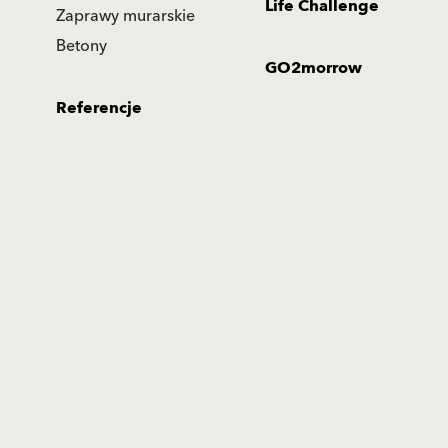
Life Challenge
Zaprawy murarskie
Betony
GO2morrow
Referencje