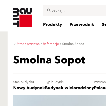
Produkty
Przewodnik
S
Strona startowa
Referencje
Smolna Sopot
Smolna Sopot
Stan budynku
Typ budynku
Państwo
Nowy budynek
Budynek wielorodzinny
Polan