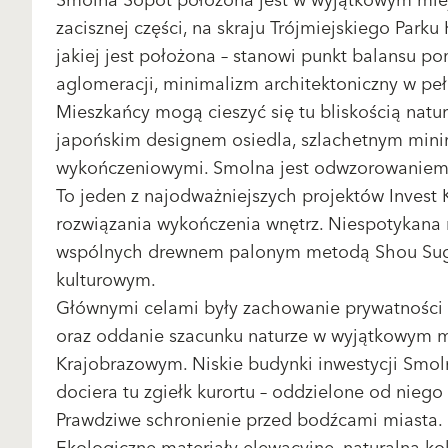
Smolna Sopot położona jest w wyjątkowym miejs
zacisznej części, na skraju Trójmiejskiego Parku
jakiej jest położona – stanowi punkt balansu po
aglomeracji, minimalizm architektoniczny w p
Mieszkańcy mogą cieszyć się tu bliskością natu
japońskim designem osiedla, szlachetnym min
wykończeniowymi. Smolna jest odwzorowaniem da
To jeden z najodważniejszych projektów Invest K
rozwiązania wykończenia wnętrz. Niespotykana n
wspólnych drewnem palonym metodą Shou Sugi 
kulturowym.
Głównymi celami były zachowanie prywatności
oraz oddanie szacunku naturze w wyjątkowym mi
Krajobrazowym. Niskie budynki inwestycji Smol
dociera tu zgiełk kurortu – oddzielone od niego 
Prawdziwe schronienie przed bodźcami miasta.