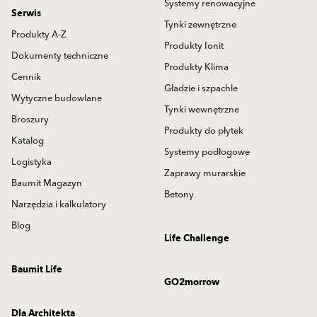
Systemy renowacyjne
Serwis
Tynki zewnętrzne
Produkty A-Z
Produkty Ionit
Dokumenty techniczne
Produkty Klima
Cennik
Gładzie i szpachle
Wytyczne budowlane
Tynki wewnętrzne
Broszury
Produkty do płytek
Katalog
Systemy podłogowe
Logistyka
Zaprawy murarskie
Baumit Magazyn
Betony
Narzędzia i kalkulatory
Blog
Life Challenge
Baumit Life
GO2morrow
Dla Architekta