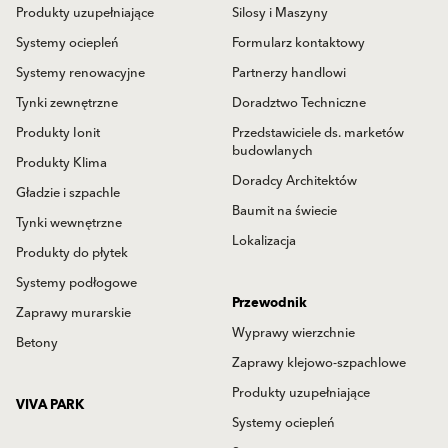
Produkty uzupełniające
Silosy i Maszyny
Systemy ociepleń
Formularz kontaktowy
Systemy renowacyjne
Partnerzy handlowi
Tynki zewnętrzne
Doradztwo Techniczne
Produkty Ionit
Przedstawiciele ds. marketów
budowlanych
Produkty Klima
Doradcy Architektów
Gładzie i szpachle
Baumit na świecie
Tynki wewnętrzne
Lokalizacja
Produkty do płytek
Systemy podłogowe
Przewodnik
Zaprawy murarskie
Wyprawy wierzchnie
Betony
Zaprawy klejowo-szpachlowe
Produkty uzupełniające
VIVA PARK
Systemy ociepleń