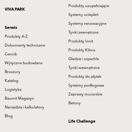
Produkty uzupełniające
VIVA PARK
Systemy ociepleń
Systemy renowacyjne
Serwis
Tynki zewnętrzne
Produkty A-Z
Produkty Ionit
Dokumenty techniczne
Produkty Klima
Cennik
Gładzie i szpachle
Wytyczne budowlane
Tynki wewnętrzne
Broszury
Produkty do płytek
Katalog
Systemy podłogowe
Logistyka
Zaprawy murarskie
Baumit Magazyn
Betony
Narzędzia i kalkulatory
Blog
Life Challenge