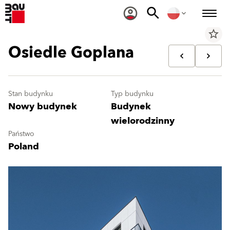
star_border
Osiedle Goplana
Stan budynku
Typ budynku
Nowy budynek
Budynek
wielorodzinny
Państwo
Poland