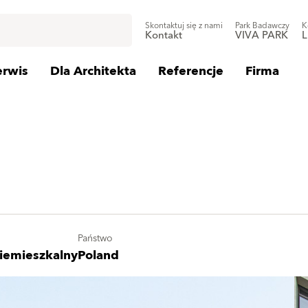
Skontaktuj się z nami
Park Badawczy
K
Kontakt
VIVA PARK
L
erwis
Dla Architekta
Referencje
Firma
Państwo
iemieszkalny
Poland