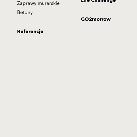
Life Challenge
Zaprawy murarskie
Betony
GO2morrow
Referencje