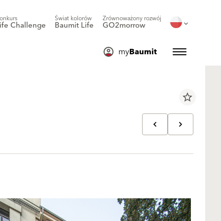
onkurs
Świat kolorów
Zrównoważony rozwój
ife Challenge
Baumit Life
GO2morrow
my
Baumit
star_border