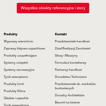
Wszystkie obiekty referencyjne i story
Produkty
Kontakt
Wyprawy wierzchnie
Przedstawiciele handlowi
Zaprawy klejowo-szpachlowe
Dział Realizacji Zamówień
Produkty uzupełniające
Silosy i Maszyny
Systemy ociepleń
Formularz kontaktowy
Systemy renowacyjne
Partnerzy handlowi
Tynki zewnętrzne
Doradztwo Techniczne
Produkty Ionit
Przedstawiciele ds. marketów
budowlanych
Produkty Klima
Doradcy Architektów
Gładzie i szpachle
Baumit na świecie
Tynki wewnętrzne