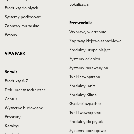
Lokalizacja
Produkty do płytek
Systemy podłogowe
Przewodnik
Zaprawy murarskie
Wyprawy wierzchnie
Betony
Zaprawy klejowo-szpachlowe
Produkty uzupełniające
VIVA PARK
Systemy ociepleń
Systemy renowacyjne
Serwis
Tynki zewnętrzne
Produkty A-Z
Produkty Ionit
Dokumenty techniczne
Produkty Klima
Cennik
Gładzie i szpachle
Wytyczne budowlane
Tynki wewnętrzne
Broszury
Produkty do płytek
Katalog
Systemy podłogowe