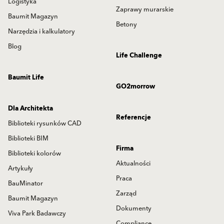
Logistyka
Zaprawy murarskie
Baumit Magazyn
Betony
Narzędzia i kalkulatory
Blog
Life Challenge
Baumit Life
GO2morrow
Dla Architekta
Referencje
Biblioteki rysunków CAD
Biblioteki BIM
Firma
Biblioteki kolorów
Aktualności
Artykuły
Praca
BauMinator
Zarząd
Baumit Magazyn
Dokumenty
Viva Park Badawczy
Compliance