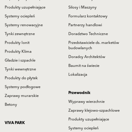
Produkty uzupełniające
Silosy i Maszyny
Systemy ociepleń
Formularz kontaktowy
Systemy renowacyjne
Partnerzy handlowi
Tynki zewnętrzne
Doradztwo Techniczne
Produkty Ionit
Przedstawiciele ds. marketów
budowlanych
Produkty Klima
Doradcy Architektów
Gładzie i szpachle
Baumit na świecie
Tynki wewnętrzne
Lokalizacja
Produkty do płytek
Systemy podłogowe
Przewodnik
Zaprawy murarskie
Wyprawy wierzchnie
Betony
Zaprawy klejowo-szpachlowe
Produkty uzupełniające
VIVA PARK
Systemy ociepleń