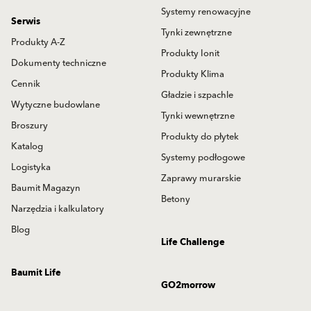
Systemy renowacyjne
Serwis
Tynki zewnętrzne
Produkty A-Z
Produkty Ionit
Dokumenty techniczne
Produkty Klima
Cennik
Gładzie i szpachle
Wytyczne budowlane
Tynki wewnętrzne
Broszury
Produkty do płytek
Katalog
Systemy podłogowe
Logistyka
Zaprawy murarskie
Baumit Magazyn
Betony
Narzędzia i kalkulatory
Blog
Life Challenge
Baumit Life
GO2morrow