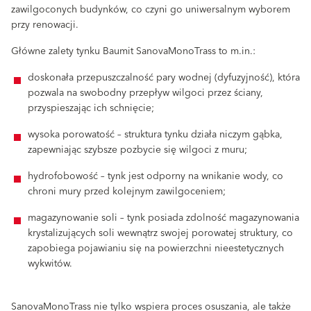
zawilgoconych budynków, co czyni go uniwersalnym wyborem
przy renowacji.
Główne zalety tynku Baumit SanovaMonoTrass to m.in.:
doskonała przepuszczalność pary wodnej (dyfuzyjność), która
pozwala na swobodny przepływ wilgoci przez ściany,
przyspieszając ich schnięcie;
wysoka porowatość – struktura tynku działa niczym gąbka,
zapewniając szybsze pozbycie się wilgoci z muru;
hydrofobowość – tynk jest odporny na wnikanie wody, co
chroni mury przed kolejnym zawilgoceniem;
magazynowanie soli – tynk posiada zdolność magazynowania
krystalizujących soli wewnątrz swojej porowatej struktury, co
zapobiega pojawianiu się na powierzchni nieestetycznych
wykwitów.
SanovaMonoTrass nie tylko wspiera proces osuszania, ale także