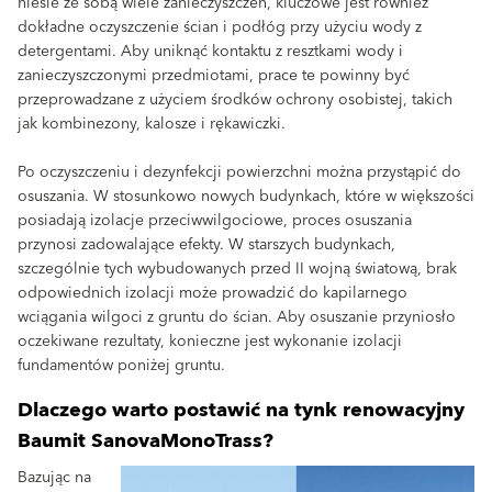
niesie ze sobą wiele zanieczyszczeń, kluczowe jest również
dokładne oczyszczenie ścian i podłóg przy użyciu wody z
detergentami. Aby uniknąć kontaktu z resztkami wody i
zanieczyszczonymi przedmiotami, prace te powinny być
przeprowadzane z użyciem środków ochrony osobistej, takich
jak kombinezony, kalosze i rękawiczki.
Po oczyszczeniu i dezynfekcji powierzchni można przystąpić do
osuszania. W stosunkowo nowych budynkach, które w większości
posiadają izolacje przeciwwilgociowe, proces osuszania
przynosi zadowalające efekty. W starszych budynkach,
szczególnie tych wybudowanych przed II wojną światową, brak
odpowiednich izolacji może prowadzić do kapilarnego
wciągania wilgoci z gruntu do ścian. Aby osuszanie przyniosło
oczekiwane rezultaty, konieczne jest wykonanie izolacji
fundamentów poniżej gruntu.
Dlaczego warto postawić na tynk renowacyjny
Baumit SanovaMonoTrass?
Bazując na