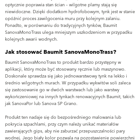
optycznie poprawia stan ścian – wilgotne plamy stają się
niewidoczne. Dzięki dodatkom hydrofobowym, tynk jest w stanie
opóźnić proces zawilgocenia muru przy kolejnym zalaniu.
Ponadto, w porównaniu do tradycyjnych tynków, Baumit
SanovaMonoTrass ulega mniejszym uszkodzeniom w przypadku
kolejnych awarii wodnych.
Jak stosować Baumit SanovaMonoTrass?
Baumit SanovaMonoTrass to produkt bardzo przystępny w
aplikacji, który może być stosowany ręcznie lub maszynowo.
Doskonale sprawdza się jako jednowarstwowy tynk na lekko i
średnio wilgotnych murach. W przypadku wykwitów soli zaleca
się zastosowanie go w dwóch warstwach lub jako warstwy
wykończeniowej na innych tynkach renowacyjnych Baumit, takich
jak SanovaPor lub Sanova SP Grano.
Produkt ten nadaje się do bezpośredniego malowania lub
pokrycia szpachlami, przy czym należy unikać materiałów
zawierających gips, aby nie zaburzać przepuszczalności pary
wodnej. Jego biały kolor pozwala na pozostawienie powierzchni