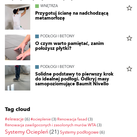
WNĘTRZA
star_border
Przygotuj ścianę na nadchodzącą
metamorfozę
PODŁOGI I BETONY
star_border
O czym warto pamiętać, zanim
położysz płytki?
PODŁOGI I BETONY
star_border
Solidne podstawy to pierwszy krok
do idealnej podłogi. Odkryj masy
samopoziomujące Baumit Nivello
Tag cloud
#elewacje
(6)
#ocieplenie
(3)
Renowacja fasad
(3)
Renowacja zawilgoconych i zasolonych murów WTA
(3)
Systemy Ociepleń
(21)
Systemy podłogowe
(6)