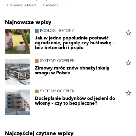
#
Renowacja fasad
#
powodź
Najnowsze wpisy
PODŁOGI I BETONY
star_border
Jak w jedno popołudnie postawić
ogrodzenie, pergolę czy huśtawkę –
bez betoniarki i prądu
SYSTEMY OCIEPLEŃ
star_border
Zimowy mróz znów obnażył skalę
smogu w Polsce
SYSTEMY OCIEPLEŃ
star_border
Docieplanie budynków od jesieni do
wiosny – czy to bezpieczne?
Najczęściej czytane wpisy