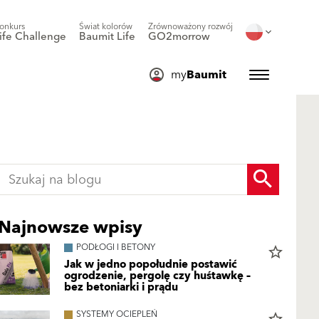
onkurs
Świat kolorów
Zrównoważony rozwój
ife Challenge
Baumit Life
GO2morrow
my
Baumit
Najnowsze wpisy
PODŁOGI I BETONY
star_border
Jak w jedno popołudnie postawić
ogrodzenie, pergolę czy huśtawkę –
bez betoniarki i prądu
SYSTEMY OCIEPLEŃ