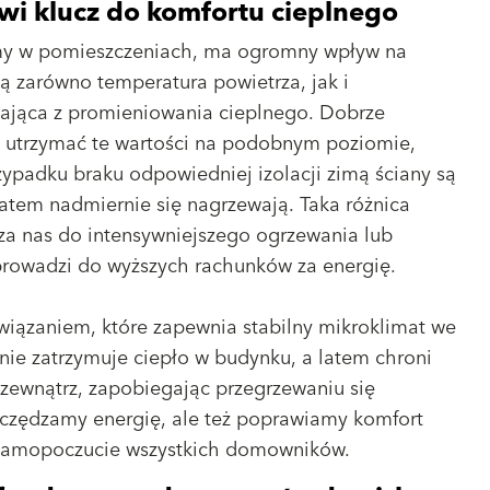
wi klucz do komfortu cieplnego
my w pomieszczeniach, ma ogromny wpływ na
ą zarówno temperatura powietrza, jak i
kająca z promieniowania cieplnego. Dobrze
ą utrzymać te wartości na podobnym poziomie,
padku braku odpowiedniej izolacji zimą ściany są
latem nadmiernie się nagrzewają. Taka różnica
za nas do intensywniejszego ogrzewania lub
 prowadzi do wyższych rachunków za energię.
związaniem, które zapewnia stabilny mikroklimat we
znie zatrzymuje ciepło w budynku, a latem chroni
zewnątrz, zapobiegając przegrzewaniu się
zczędzamy energię, ale też poprawiamy komfort
 samopoczucie wszystkich domowników.