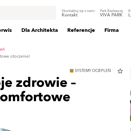
Skontaktuj się z nami
Park Badawczy
K
Kontakt
VIVA PARK
L
erwis
Dla Architekta
Referencje
Firma
leń
rtowe otoczenie!
star_border
SYSTEMY OCIEPLEŃ
je zdrowie –
komfortowe