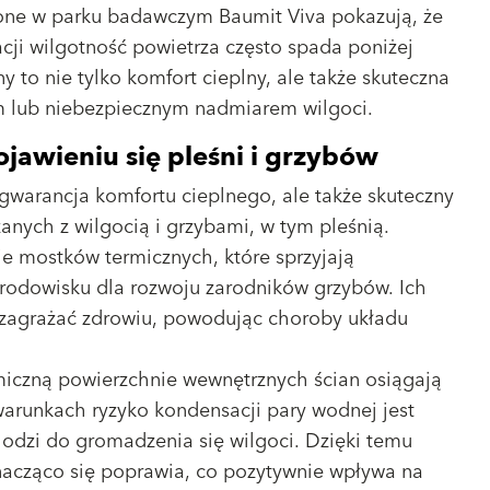
one w parku badawczym Baumit Viva pokazują, że
ji wilgotność powietrza często spada poniżej
 to nie tylko komfort cieplny, ale także skuteczna
m lub niebezpiecznym nadmiarem wilgoci.
jawieniu się pleśni i grzybów
gwarancja komfortu cieplnego, ale także skuteczny
nych z wilgocią i grzybami, w tym pleśnią.
e mostków termicznych, które sprzyjają
rodowisku dla rozwoju zarodników grzybów. Ich
zagrażać zdrowiu, powodując choroby układu
iczną powierzchnie wewnętrznych ścian osiągają
arunkach ryzyko kondensacji pary wodnej jest
hodzi do gromadzenia się wilgoci. Dzięki temu
nacząco się poprawia, co pozytywnie wpływa na