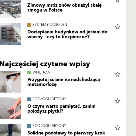
star_border
Zimowy mróz znów obnażył skalę
smogu w Polsce
SYSTEMY OCIEPLEŃ
star_border
Docieplanie budynków od jesieni do
wiosny – czy to bezpieczne?
Najczęściej czytane wpisy
WNĘTRZA
star_border
Przygotuj ścianę na nadchodzącą
metamorfozę
PODŁOGI I BETONY
star_border
O czym warto pamiętać, zanim
położysz płytki?
PODŁOGI I BETONY
star_border
Solidne podstawy to pierwszy krok