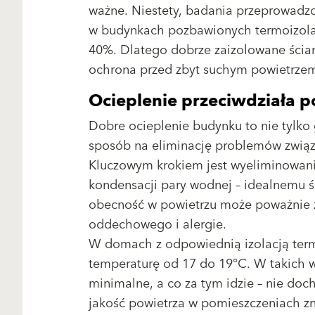
ważne. Niestety, badania przeprowadz
w budynkach pozbawionych termoizolac
40%. Dlatego dobrze zaizolowane ściany
ochrona przed zbyt suchym powietrze
Ocieplenie przeciwdziała po
Dobre ocieplenie budynku to nie tylko 
sposób na eliminację problemów związa
Kluczowym krokiem jest wyeliminowani
kondensacji pary wodnej – idealnemu ś
obecność w powietrzu może poważnie 
oddechowego i alergie.
W domach z odpowiednią izolacją term
temperaturę od 17 do 19°C. W takich w
minimalne, a co za tym idzie – nie doc
jakość powietrza w pomieszczeniach z