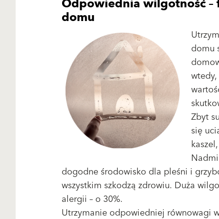
Odpowiednia wilgotność –
domu
Utrzym
domu s
domown
wtedy,
wartoś
skutko
Zbyt s
się uci
kaszel
Nadmia
dogodne środowisko dla pleśni i grzybów
wszystkim szkodzą zdrowiu. Duża wilgo
alergii – o 30%.
Utrzymanie odpowiedniej równowagi wi