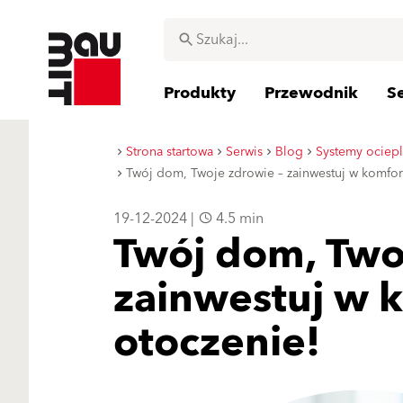
Produkty
Przewodnik
S
Strona startowa
Serwis
Blog
Systemy ociep
Twój dom, Twoje zdrowie – zainwestuj w komfo
19-12-2024 |
4.5 min
Twój dom, Two
zainwestuj w 
otoczenie!