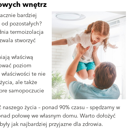
rowych wnętrz
acznie bardziej
 od pozostałych?
dnia termoizolacja
ozwala stworzyć
iają właściwą
lować poziom
– właściwości te nie
ycia, ale także
obre samopoczucie
 naszego życia – ponad 90% czasu – spędzamy w
 ponad połowę we własnym domu. Warto dołożyć
były jak najbardziej przyjazne dla zdrowia.