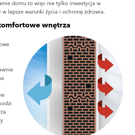
enie domu to więc nie tylko inwestycja w
 w lepsze warunki życia i ochronę zdrowia.
 komfortowe wnętrza
zowe
awnie
na
ne
hodzi
rza
my