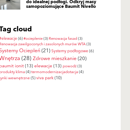
do idealnej podłogi. Odkryj masy
samopoziomujące Baumit Nivello
Tag cloud
#elewacje
(6)
#ocieplenie
(3)
Renowacja fasad
(3)
Renowacja zawilgoconych i zasolonych murów WTA
(3)
Systemy Ociepleń
(21)
Systemy podłogowe
(6)
Wnętrza
(28)
Zdrowe mieszkanie
(20)
baumit ionit
(13)
elewacje
(13)
powodź
(3)
produkty klima
(4)
termomodernizacjadotacja
(4)
viva park
(10)
tynki wewnętrzne
(5)