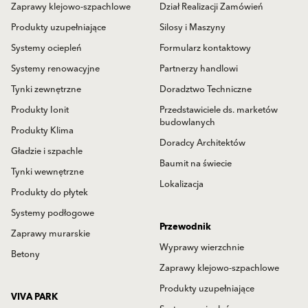
Zaprawy klejowo-szpachlowe
Dział Realizacji Zamówień
Produkty uzupełniające
Silosy i Maszyny
Systemy ociepleń
Formularz kontaktowy
Systemy renowacyjne
Partnerzy handlowi
Tynki zewnętrzne
Doradztwo Techniczne
Produkty Ionit
Przedstawiciele ds. marketów
budowlanych
Produkty Klima
Doradcy Architektów
Gładzie i szpachle
Baumit na świecie
Tynki wewnętrzne
Lokalizacja
Produkty do płytek
Systemy podłogowe
Przewodnik
Zaprawy murarskie
Wyprawy wierzchnie
Betony
Zaprawy klejowo-szpachlowe
Produkty uzupełniające
VIVA PARK