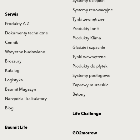
Systemy ociepleń
Systemy renowacyjne
Serwis
Tynki zewnętrzne
Produkty A-Z
Produkty Ionit
Dokumenty techniczne
Produkty Klima
Cennik
Gładzie i szpachle
Wytyczne budowlane
Tynki wewnętrzne
Broszury
Produkty do płytek
Katalog
Systemy podłogowe
Logistyka
Zaprawy murarskie
Baumit Magazyn
Betony
Narzędzia i kalkulatory
Blog
Life Challenge
Baumit Life
GO2morrow