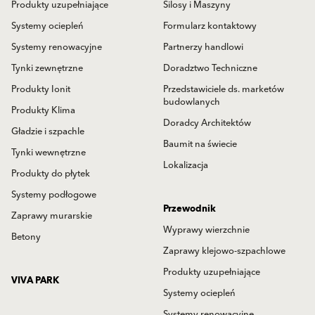
Produkty uzupełniające
Silosy i Maszyny
Systemy ociepleń
Formularz kontaktowy
Systemy renowacyjne
Partnerzy handlowi
Tynki zewnętrzne
Doradztwo Techniczne
Produkty Ionit
Przedstawiciele ds. marketów
budowlanych
Produkty Klima
Doradcy Architektów
Gładzie i szpachle
Baumit na świecie
Tynki wewnętrzne
Lokalizacja
Produkty do płytek
Systemy podłogowe
Przewodnik
Zaprawy murarskie
Wyprawy wierzchnie
Betony
Zaprawy klejowo-szpachlowe
Produkty uzupełniające
VIVA PARK
Systemy ociepleń
Systemy renowacyjne