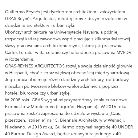
Guillermo Reynés jest dyrektorem-architektem i założycielem
GRAS-Reynés Arquitectos, młodej firmy z dużym rozgłosem w
dziedzinie architektury i urbanistyki.
Ukończył architekturę na Uniwersytecie Navarra, a później
rozpoczął karierę zawodową współpracując z kilkoma światowej
sławy pracowniami architektonicznymi, takimi jak pracownia
Carlos Ferrater w Barcelonie czy holenderska pracownia MVRDV
w Rotterdamie.
GRAS-REYNÉS ARQUITECTOS rozwija swoją działalność głównie
w Hiszpanii, choć z coraz większą obecnością międzynarodową.
Jego praca obejmuje różne dziedziny architektury, od budowy
mieszkań po tworzenie bloków wielorodzinnych, poprzez
hotele, biurowce czy urbanistykę.
W 2008 roku GRAS wygrał międzynarodowy konkurs na nowe
Ekomiasto w Montecorvo (Logroño, Hiszpania). W 2016 roku
pracownia została zaproszona do udziału w wystawie „Czas,
przestrzeń, istnienie” na 15. Biennale Architektury w Wenecji.
Niedawno, w 2018 roku, Guillermo otrzymał nagrodę 40 UNDER
40 Europe Design Award, będąc uznanym za jednego z 40