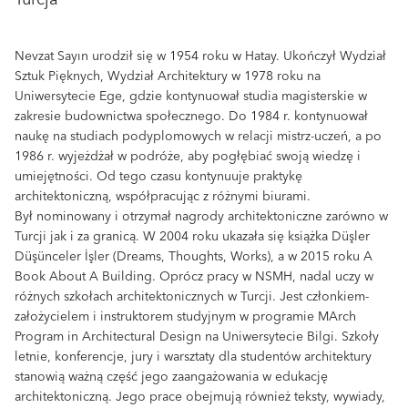
Nevzat Sayın urodził się w 1954 roku w Hatay. Ukończył Wydział
Sztuk Pięknych, Wydział Architektury w 1978 roku na
Uniwersytecie Ege, gdzie kontynuował studia magisterskie w
zakresie budownictwa społecznego. Do 1984 r. kontynuował
naukę na studiach podyplomowych w relacji mistrz-uczeń, a po
1986 r. wyjeżdżał w podróże, aby pogłębiać swoją wiedzę i
umiejętności. Od tego czasu kontynuuje praktykę
architektoniczną, współpracując z różnymi biurami.
Był nominowany i otrzymał nagrody architektoniczne zarówno w
Turcji jak i za granicą. W 2004 roku ukazała się książka Düşler
Düşünceler İşler (Dreams, Thoughts, Works), a w 2015 roku A
Book About A Building. Oprócz pracy w NSMH, nadal uczy w
różnych szkołach architektonicznych w Turcji. Jest członkiem-
założycielem i instruktorem studyjnym w programie MArch
Program in Architectural Design na Uniwersytecie Bilgi. Szkoły
letnie, konferencje, jury i warsztaty dla studentów architektury
stanowią ważną część jego zaangażowania w edukację
architektoniczną. Jego prace obejmują również teksty, wywiady,