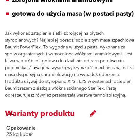
zbrojona włóknami aramidowymi
gotowa do użycia masa (w postaci pasty)
Jak wykonać zatapianie siatki zbrojącej na płytach
styropianowych? Najlepiej poradzi sobie z tym masa szpachlowa
Baumit PowerFlex. To wygodna w użyciu pasta, wykonana ze
spoiw organicznych i wzmocniona włóknami aramidowymi. Jest
łatwa w obróbce i gotowa do działania od razu po otwarciu
pojemnika. Z uwagi na wysoką wytrzymałość mechaniczną, nasza
masa dyspersyjna chroni elewację na wypadek uderzenia.
Produktu używaj do styropianu XPS i EPS w systemach ociepleń
Baumit razem z siatką z włókna szklanego Star Tex. Pastą
odrestaurujesz również przestarzałą warstwę termoizolacyjną.
Warianty produktu
Opakowanie
25 kg kubeł