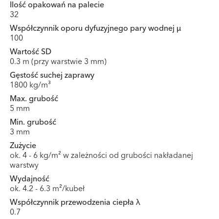
Ilość opakowań na palecie
32
Współczynnik oporu dyfuzyjnego pary wodnej μ
100
Wartość SD
0.3 m (przy warstwie 3 mm)
Gęstość suchej zaprawy
1800 kg/m³
Max. grubość
5 mm
Min. grubość
3 mm
Zużycie
ok. 4 - 6 kg/m² w zależności od grubości nakładanej
warstwy
Wydajność
ok. 4.2 - 6.3 m²/kubeł
Współczynnik przewodzenia ciepła λ
0.7