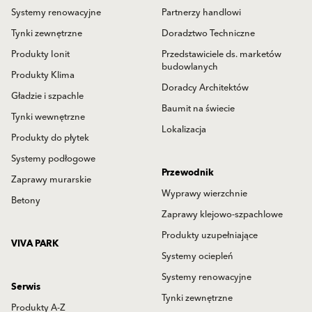
Systemy renowacyjne
Partnerzy handlowi
Tynki zewnętrzne
Doradztwo Techniczne
Produkty Ionit
Przedstawiciele ds. marketów
budowlanych
Produkty Klima
Doradcy Architektów
Gładzie i szpachle
Baumit na świecie
Tynki wewnętrzne
Lokalizacja
Produkty do płytek
Systemy podłogowe
Przewodnik
Zaprawy murarskie
Wyprawy wierzchnie
Betony
Zaprawy klejowo-szpachlowe
Produkty uzupełniające
VIVA PARK
Systemy ociepleń
Systemy renowacyjne
Serwis
Tynki zewnętrzne
Produkty A-Z