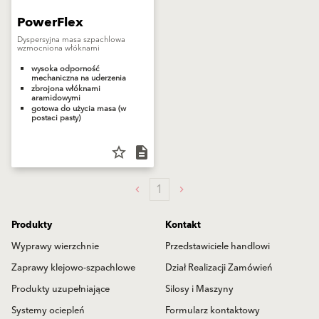
PowerFlex
Dyspersyjna masa szpachlowa
wzmocniona włóknami
wysoka odporność
mechaniczna na uderzenia
zbrojona włóknami
aramidowymi
gotowa do użycia masa (w
postaci pasty)
star_border
description
1
Produkty
Kontakt
Wyprawy wierzchnie
Przedstawiciele handlowi
Zaprawy klejowo-szpachlowe
Dział Realizacji Zamówień
Produkty uzupełniające
Silosy i Maszyny
Systemy ociepleń
Formularz kontaktowy