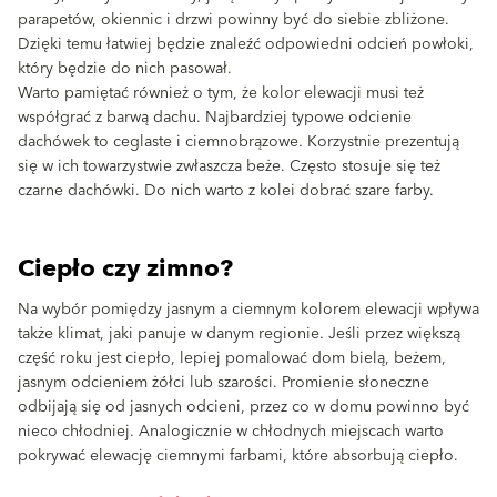
parapetów, okiennic i drzwi powinny być do siebie zbliżone.
Dzięki temu łatwiej będzie znaleźć odpowiedni odcień powłoki,
który będzie do nich pasował.
Warto pamiętać również o tym, że kolor elewacji musi też
współgrać z barwą dachu. Najbardziej typowe odcienie
dachówek to ceglaste i ciemnobrązowe. Korzystnie prezentują
się w ich towarzystwie zwłaszcza beże. Często stosuje się też
czarne dachówki. Do nich warto z kolei dobrać szare farby.
Ciepło czy zimno?
Na wybór pomiędzy jasnym a ciemnym kolorem elewacji wpływa
także klimat, jaki panuje w danym regionie. Jeśli przez większą
część roku jest ciepło, lepiej pomalować dom bielą, beżem,
jasnym odcieniem żółci lub szarości. Promienie słoneczne
odbijają się od jasnych odcieni, przez co w domu powinno być
nieco chłodniej. Analogicznie w chłodnych miejscach warto
pokrywać elewację ciemnymi farbami, które absorbują ciepło.