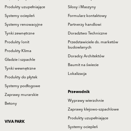
Produkty uzupełniające
Silosy i Maszyny
Systemy ociepleń
Formularz kontaktowy
Systemy renowacyjne
Partnerzy handlowi
Tynki zewnętrzne
Doradztwo Techniczne
Produkty Ionit
Przedstawiciele ds. marketów
budowlanych
Produkty Klima
Doradcy Architektów
Gładzie i szpachle
Baumit na świecie
Tynki wewnętrzne
Lokalizacja
Produkty do płytek
Systemy podłogowe
Przewodnik
Zaprawy murarskie
Wyprawy wierzchnie
Betony
Zaprawy klejowo-szpachlowe
Produkty uzupełniające
VIVA PARK
Systemy ociepleń