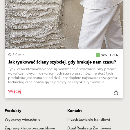
3.0 min
WNĘTRZA
Jak tynkować ściany szybciej, gdy brakuje nam czasu?
Tynki cementowo-wapienne są powszechnie stosowane przy pracach
wykończeniowych i dekoracyjnych ścian oraz sufitów. Trwałość tych
produktów jest znana nie od dziś, lecz dopiero najnowsze rozwiązania
technologiczne pozwalają na precyzyjne i szybkie tynkowanie.
Więcej
star_border
Produkty
Kontakt
Wyprawy wierzchnie
Przedstawiciele handlowi
Zaprawy klejowo-szpachlowe
Dział Realizacji Zamówień