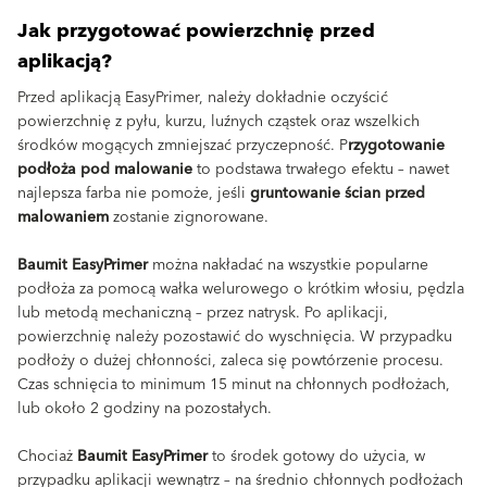
Jak przygotować powierzchnię przed
aplikacją?
Przed aplikacją EasyPrimer, należy dokładnie oczyścić
powierzchnię z pyłu, kurzu, luźnych cząstek oraz wszelkich
środków mogących zmniejszać przyczepność. P
rzygotowanie
podłoża pod malowanie
to podstawa trwałego efektu – nawet
najlepsza farba nie pomoże, jeśli
gruntowanie ścian przed
malowaniem
zostanie zignorowane.
Baumit EasyPrimer
można nakładać na wszystkie popularne
podłoża za pomocą wałka welurowego o krótkim włosiu, pędzla
lub metodą mechaniczną – przez natrysk. Po aplikacji,
powierzchnię należy pozostawić do wyschnięcia. W przypadku
podłoży o dużej chłonności, zaleca się powtórzenie procesu.
Czas schnięcia to minimum 15 minut na chłonnych podłożach,
lub około 2 godziny na pozostałych.
Chociaż
Baumit EasyPrimer
to środek gotowy do użycia, w
przypadku aplikacji wewnątrz – na średnio chłonnych podłożach