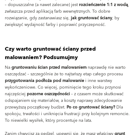
– dopuszczalne (a nawet zalecane) jest
rozcieńczenie 1:1 z wodą
,
zwłaszcza przed aplikacją farb wewnętrznych. To dobre
rozwiązanie, gdy zastanawiasz się,
jak gruntować ściany
, by
zwiększyć wydajność farby i poprawić przyczepność.
Czy warto gruntować ściany przed
malowaniem? Podsumujmy
Na
gruntowaniu ścian przed malowaniem
naprawdę nie warto
oszczędzać – szczególnie że to najtańszy etap całego procesu
przygotowania podłoża pod malowanie
i inne warstwy
wykończeniowe. Co więcej, pominięcie tego kroku przynosi
najczęściej
pozorne oszczędności
– z czasem może skutkować
odspajaniem się materiałów, a koszty naprawy zdecydowanie
przewyższą początkowy budżet.
Po co gruntować ściany?
Dla
spokoju, trwałości i uniknięcia frustracji przy kolejnym remoncie.
To niewielki wysiłek, który procentuje na lata.
Zanim chwycisz za pędzel, upewnij się, że masz właściwy
grunt