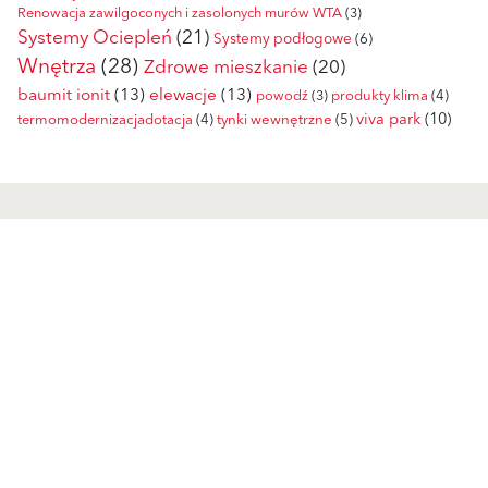
Renowacja zawilgoconych i zasolonych murów WTA
(3)
Systemy Ociepleń
(21)
Systemy podłogowe
(6)
Wnętrza
(28)
Zdrowe mieszkanie
(20)
baumit ionit
(13)
elewacje
(13)
powodź
(3)
produkty klima
(4)
viva park
(10)
tynki wewnętrzne
(5)
termomodernizacjadotacja
(4)
Produkty
Kontakt
Wyprawy wierzchnie
Przedstawiciele handlowi
Zaprawy klejowo-szpachlowe
Dział Realizacji Zamówień
Produkty uzupełniające
Silosy i Maszyny
Systemy ociepleń
Formularz kontaktowy
Systemy renowacyjne
Partnerzy handlowi
Tynki zewnętrzne
Doradztwo Techniczne
Produkty Ionit
Przedstawiciele ds. marketów