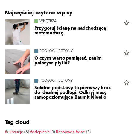
Najczęściej czytane wpisy
WNĘTRZA
star_border
Przygotuj ścianę na nadchodzącą
metamorfozę
PODŁOGI I BETONY
star_border
O czym warto pamiętać, zanim
położysz płytki?
PODŁOGI I BETONY
star_border
Solidne podstawy to pierwszy krok
do idealnej podłogi. Odkryj masy
samopoziomujące Baumit Nivello
Tag cloud
#elewacje
(6)
#ocieplenie
(3)
Renowacja fasad
(3)