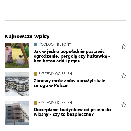
Najnowsze wpisy
PODŁOGI I BETONY
star_border
Jak w jedno popołudnie postawić
ogrodzenie, pergolę czy huśtawkę –
bez betoniarki i prądu
SYSTEMY OCIEPLEŃ
star_border
Zimowy mróz znów obnażył skalę
smogu w Polsce
SYSTEMY OCIEPLEŃ
star_border
Docieplanie budynków od jesieni do
wiosny – czy to bezpieczne?