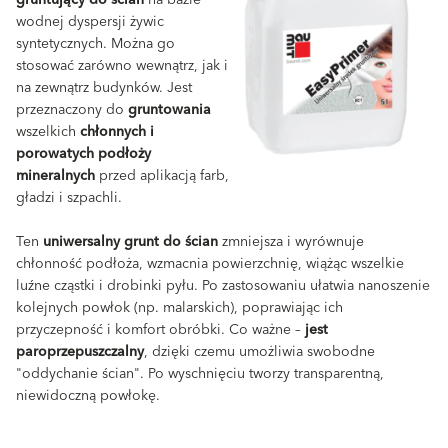
gruntujący do ścian
na bazie
wodnej dyspersji żywic
syntetycznych. Można go
stosować zarówno wewnątrz, jak i
na zewnątrz budynków. Jest
przeznaczony do
gruntowania
wszelkich
chłonnych i
porowatych podłoży
mineralnych
przed aplikacją farb,
gładzi i szpachli.
Ten
uniwersalny grunt do ścian
zmniejsza i wyrównuje
chłonność podłoża, wzmacnia powierzchnię, wiążąc wszelkie
luźne cząstki i drobinki pyłu. Po zastosowaniu ułatwia nanoszenie
kolejnych powłok (np. malarskich), poprawiając ich
przyczepność i komfort obróbki. Co ważne –
jest
paroprzepuszczalny
, dzięki czemu umożliwia swobodne
"oddychanie ścian". Po wyschnięciu tworzy transparentną,
niewidoczną powłokę.