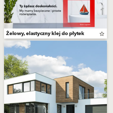
Żelowy, elastyczny klej do płytek
star_border