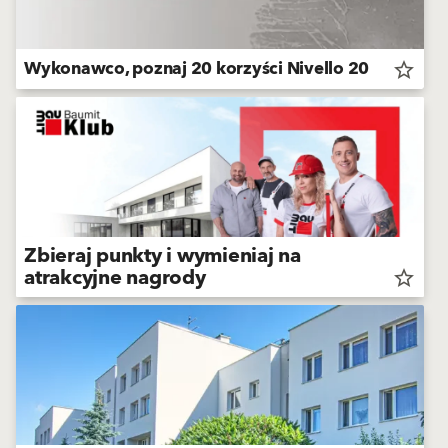
Wykonawco, poznaj 20 korzyści Nivello 20
star_border
Zbieraj punkty i wymieniaj na
atrakcyjne nagrody
star_border