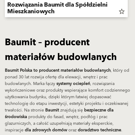
Rozwiązania Baumit dla Spółdzielni
Rozwiązania
Baumit dla
Mieszkaniowych
star_border
Spółdzielni
Mieszkaniowych
Baumit – producent
materiałów budowlanych
Baumit Polska to producent materiałów budowlanych
, który od
ponad 30 lat rozwija ofertę dla elewacji, wnętrz i prac
budowlanych. Marka łączy
systemy ociepleń
, rozwiązania
wykończeniowe oraz produkty wspierające komfort codziennego
użytkowania budynku, dzięki którym łatwiej dopasować
technologię do etapu inwestycji, estetyki projektu i oczekiwanej
trwałości. Na stronie
Baumit
znajdują się
bezpieczne dla
środowiska
produkty do fasad, wnętrz, podłóg i prac
glazurniczych, a całość uzupełniają materiały eksperckie,
inspiracje
dla zdrowych domów
oraz
doradztwo techniczne
.