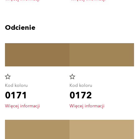
Odcienie
star_border
star_border
Kod koloru
Kod koloru
0171
0172
Więcej informacji
Więcej informacji