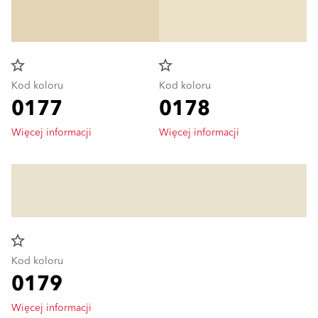
star_border
star_border
Kod koloru
Kod koloru
0177
0178
Więcej informacji
Więcej informacji
star_border
Kod koloru
0179
Więcej informacji