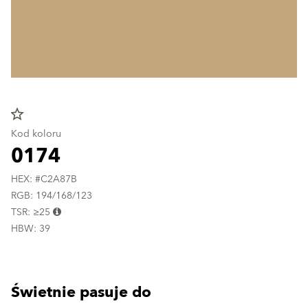
star_border
Kod koloru
0174
HEX: #C2A87B
RGB: 194/168/123
TSR: ≥25
HBW: 39
Świetnie pasuje do