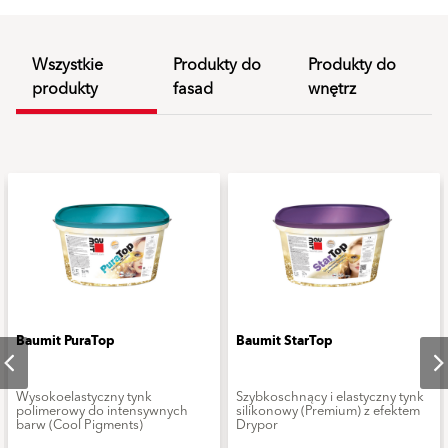
Wszystkie
Produkty do
Produkty do
produkty
fasad
wnętrz
Baumit PuraTop
Baumit StarTop
Wysokoelastyczny tynk
Szybkoschnący i elastyczny tynk
polimerowy do intensywnych
silikonowy (Premium) z efektem
barw (Cool Pigments)
Drypor