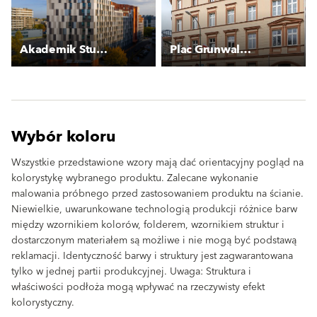
Akademik Student Depot
Plac Grunwaldzki - Kamienica
Wybór koloru
Wszystkie przedstawione wzory mają dać orientacyjny pogląd na
kolorystykę wybranego produktu. Zalecane wykonanie
malowania próbnego przed zastosowaniem produktu na ścianie.
Niewielkie, uwarunkowane technologią produkcji różnice barw
między wzornikiem kolorów, folderem, wzornikiem struktur i
dostarczonym materiałem są możliwe i nie mogą być podstawą
reklamacji. Identyczność barwy i struktury jest zagwarantowana
tylko w jednej partii produkcyjnej. Uwaga: Struktura i
właściwości podłoża mogą wpływać na rzeczywisty efekt
kolorystyczny.
clear