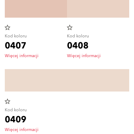
star_border
star_border
Kod koloru
Kod koloru
0407
0408
Więcej informacji
Więcej informacji
star_border
Kod koloru
0409
Więcej informacji