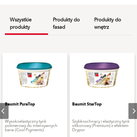
Wszystkie
Produkty do
Produkty do
produkty
fasad
wnętrz
Baumit PuraTop
Baumit StarTop
Wysokoelastyczny tynk
Szybkoschnący i elastyczny tynk
polimerowy do intensywnych
silikonowy (Premium) z efektem
barw (Cool Pigments)
Drypor