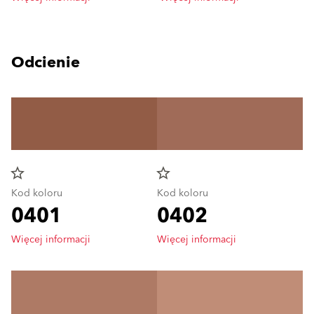
Odcienie
star_border
star_border
Kod koloru
Kod koloru
0401
0402
Więcej informacji
Więcej informacji