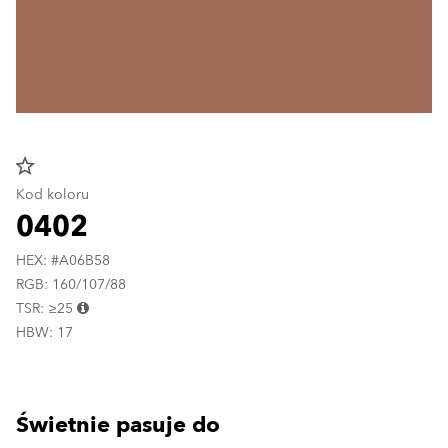
star_border
Kod koloru
0402
HEX: #A06B58
RGB: 160/107/88
TSR: ≥25
HBW: 17
Świetnie pasuje do