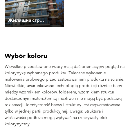
Жилищна сграда с магазин и гаражи
Wybór koloru
Wszystkie przedstawione wzory mają dać orientacyjny pogląd na
kolorystykę wybranego produktu. Zalecane wykonanie
malowania próbnego przed zastosowaniem produktu na ścianie.
Niewielkie, uwarunkowane technologią produkcji różnice barw
między wzornikiem kolorów, folderem, wzornikiem struktur i
dostarczonym materiałem są możliwe i nie mogą być podstawą
reklamacji. Identyczność barwy i struktury jest zagwarantowana
tylko w jednej partii produkcyjnej. Uwaga: Struktura i
właściwości podłoża mogą wpływać na rzeczywisty efekt
kolorystyczny.
clear