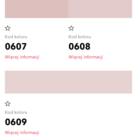
star_border
star_border
Kod koloru
Kod koloru
0607
0608
Więcej informacji
Więcej informacji
star_border
Kod koloru
0609
Więcej informacji