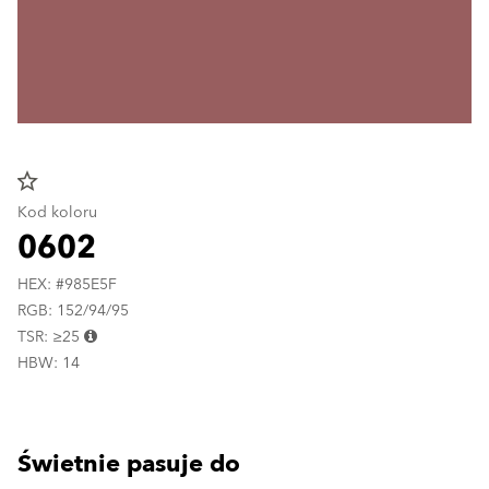
star_border
Kod koloru
0602
HEX: #985E5F
RGB: 152/94/95
TSR: ≥25
HBW: 14
Świetnie pasuje do