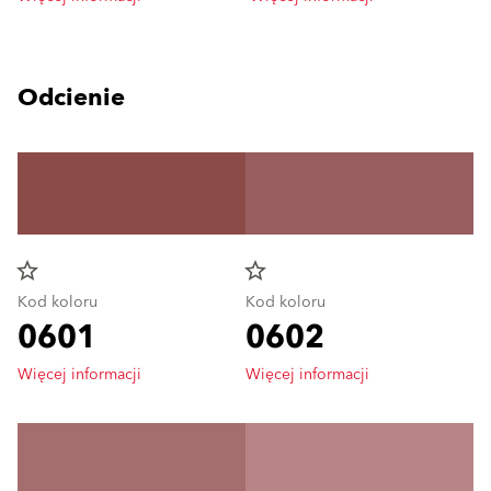
Odcienie
star_border
star_border
Kod koloru
Kod koloru
0601
0602
Więcej informacji
Więcej informacji