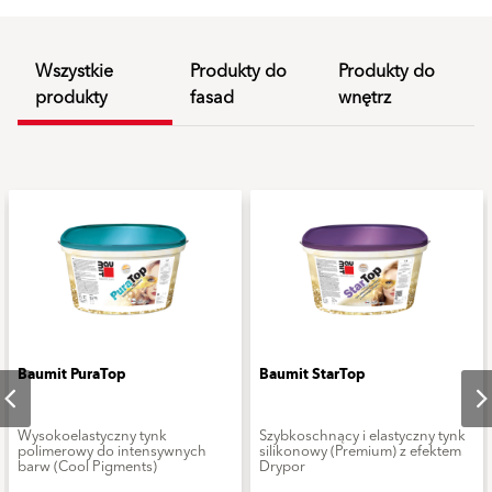
Wszystkie
Produkty do
Produkty do
produkty
fasad
wnętrz
Baumit PuraTop
Baumit StarTop
Wysokoelastyczny tynk
Szybkoschnący i elastyczny tynk
polimerowy do intensywnych
silikonowy (Premium) z efektem
barw (Cool Pigments)
Drypor